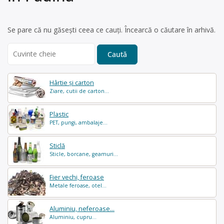
Se pare că nu găsești ceea ce cauți. Încearcă o căutare în arhivă.
Search
for:
Hârtie și carton
Ziare, cutii de carton...
Plastic
PET, pungi, ambalaje...
Sticlă
Sticle, borcane, geamuri...
Fier vechi, feroase
Metale feroase, otel...
Aluminiu, neferoase...
Aluminiu, cupru...