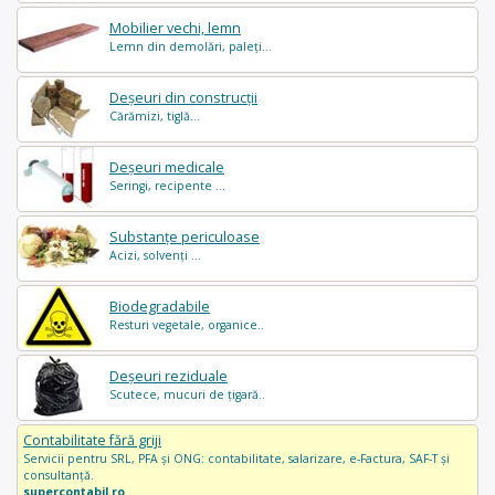
Mobilier vechi, lemn
Lemn din demolări, paleți...
Deșeuri din construcții
Cărămizi, tiglă...
Deșeuri medicale
Seringi, recipente ...
Substanțe periculoase
Acizi, solvenți ...
Biodegradabile
Resturi vegetale, organice..
Deșeuri reziduale
Scutece, mucuri de țigară..
Contabilitate fără griji
Servicii pentru SRL, PFA și ONG: contabilitate, salarizare, e-Factura, SAF-T și
consultanță.
supercontabil.ro