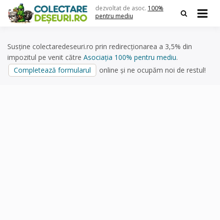
Skip
dezvoltat de asoc.
100%
to
pentru mediu
content
Susține colectaredeseuri.ro prin redirecționarea a 3,5% din
impozitul pe venit către
Asociația 100% pentru mediu
.
Completează formularul
online și ne ocupăm noi de restul!