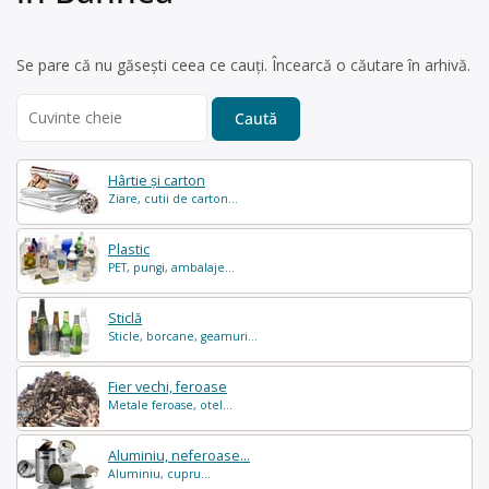
Se pare că nu găsești ceea ce cauți. Încearcă o căutare în arhivă.
Search
for:
Hârtie și carton
Ziare, cutii de carton...
Plastic
PET, pungi, ambalaje...
Sticlă
Sticle, borcane, geamuri...
Fier vechi, feroase
Metale feroase, otel...
Aluminiu, neferoase...
Aluminiu, cupru...