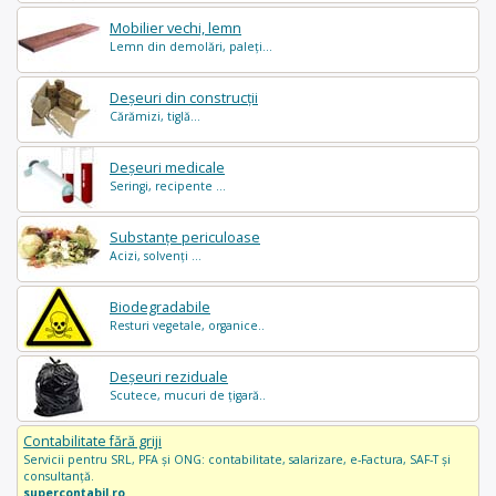
Mobilier vechi, lemn
Lemn din demolări, paleți...
Deșeuri din construcții
Cărămizi, tiglă...
Deșeuri medicale
Seringi, recipente ...
Substanțe periculoase
Acizi, solvenți ...
Biodegradabile
Resturi vegetale, organice..
Deșeuri reziduale
Scutece, mucuri de țigară..
Contabilitate fără griji
Servicii pentru SRL, PFA și ONG: contabilitate, salarizare, e-Factura, SAF-T și
consultanță.
supercontabil.ro