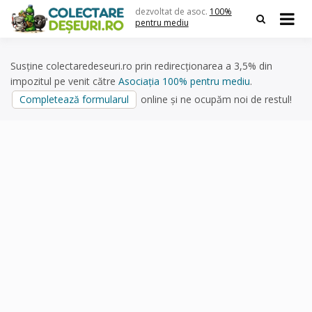
Skip
dezvoltat de asoc.
100%
to
pentru mediu
content
Susține colectaredeseuri.ro prin redirecționarea a 3,5% din
impozitul pe venit către
Asociația 100% pentru mediu
.
Completează formularul
online și ne ocupăm noi de restul!