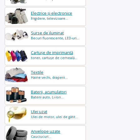
Electrice și electronice
Frigidere, televizoare...
Surse de iluminat
Becuri fluorescente, LED-uri...
Cartușe de imprimantă
toner, cartușe de cerneală...
Textile
Haine vechi, draperii...
Baterii, acumulatori
Baterii auto, Li-Ion...
Ulei uzat
Ulei de motor, ulei de gătit...
Anvelope uzate
Cauciucuri...