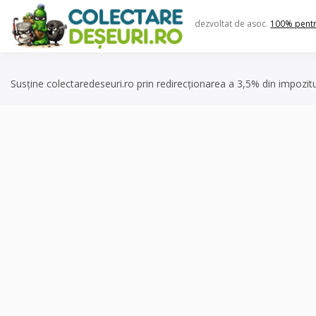
Skip
to
dezvoltat de asoc.
100% pent
content
Susține colectaredeseuri.ro prin redirecționarea a 3,5% din impozit