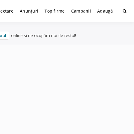
lectare
Anunțuri
Top firme
Campanii
Adaugă
rul
online și ne ocupăm noi de restul!