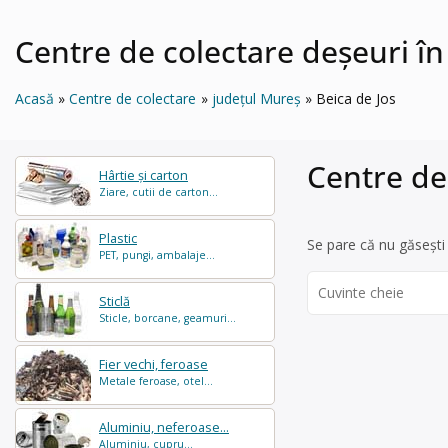
Centre de colectare deșeuri în
Acasă
Centre de colectare
județul Mureș
Beica de Jos
Centre de
Hârtie și carton
Ziare, cutii de carton...
Plastic
Se pare că nu găsești 
PET, pungi, ambalaje...
Search
Sticlă
for:
Sticle, borcane, geamuri...
Fier vechi, feroase
Metale feroase, otel...
Aluminiu, neferoase...
Aluminiu, cupru...