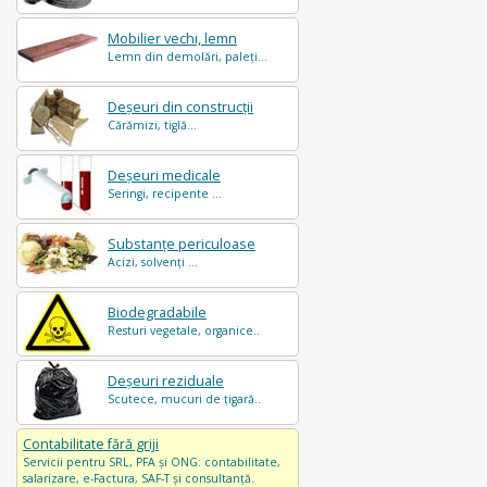
Mobilier vechi, lemn
Lemn din demolări, paleți...
Deșeuri din construcții
Cărămizi, tiglă...
Deșeuri medicale
Seringi, recipente ...
Substanțe periculoase
Acizi, solvenți ...
Biodegradabile
Resturi vegetale, organice..
Deșeuri reziduale
Scutece, mucuri de țigară..
Contabilitate fără griji
Servicii pentru SRL, PFA și ONG: contabilitate,
salarizare, e-Factura, SAF-T și consultanță.