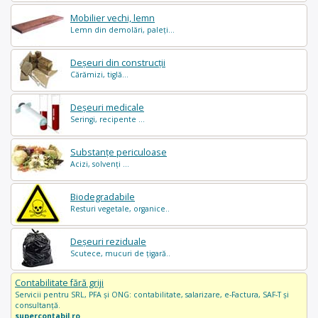
Mobilier vechi, lemn
Lemn din demolări, paleți...
Deșeuri din construcții
Cărămizi, tiglă...
Deșeuri medicale
Seringi, recipente ...
Substanțe periculoase
Acizi, solvenți ...
Biodegradabile
Resturi vegetale, organice..
Deșeuri reziduale
Scutece, mucuri de țigară..
Contabilitate fără griji
Servicii pentru SRL, PFA și ONG: contabilitate, salarizare, e-Factura, SAF-T și
consultanță.
supercontabil.ro