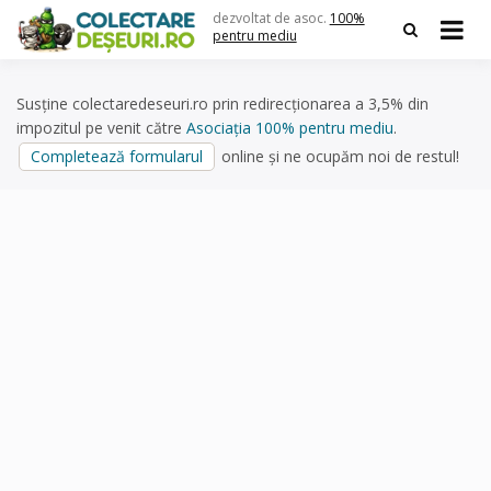
Skip
dezvoltat de asoc.
100%
to
pentru mediu
content
Susține colectaredeseuri.ro prin redirecționarea a 3,5% din
impozitul pe venit către
Asociația 100% pentru mediu
.
Completează formularul
online și ne ocupăm noi de restul!