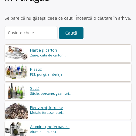
Se pare că nu găsești ceea ce cauți. Încearcă o căutare în arhivă.
Search
for:
Hârtie și carton
Ziare, cutii de carton...
Plastic
PET, pungi, ambalaje...
Sticlă
Sticle, borcane, geamuri...
Fier vechi, feroase
Metale feroase, otel...
Aluminiu, neferoase...
Aluminiu, cupru...