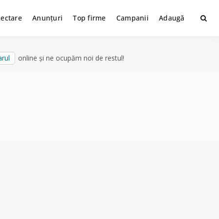
lectare
Anunțuri
Top firme
Campanii
Adaugă
rul
online și ne ocupăm noi de restul!