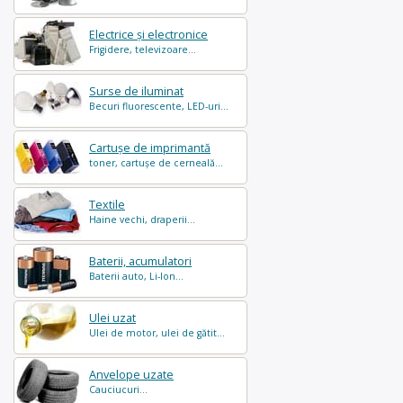
Electrice și electronice
Frigidere, televizoare...
Surse de iluminat
Becuri fluorescente, LED-uri...
Cartușe de imprimantă
toner, cartușe de cerneală...
Textile
Haine vechi, draperii...
Baterii, acumulatori
Baterii auto, Li-Ion...
Ulei uzat
Ulei de motor, ulei de gătit...
Anvelope uzate
Cauciucuri...