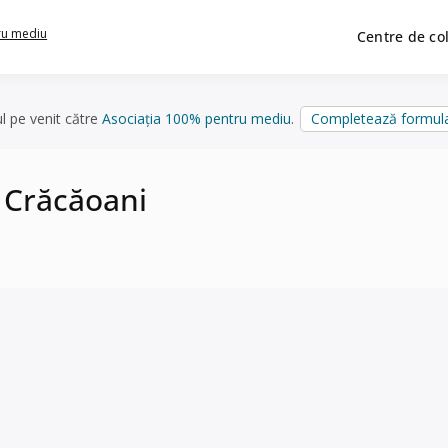
ru mediu
Centre de co
ul pe venit către
Asociația 100% pentru mediu
.
Completează formula
n Crăcăoani