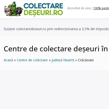
Skip
to
dezvoltat de asoc.
100% pent
content
Susține colectaredeseuri.ro prin redirecționarea a 3,5% din impozit
Centre de colectare deșeuri î
Acasă
Centre de colectare
județul Neamț
Crăcăoani