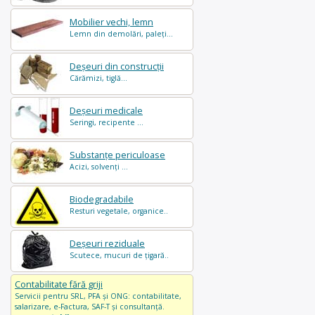
Mobilier vechi, lemn
Lemn din demolări, paleți...
Deșeuri din construcții
Cărămizi, tiglă...
Deșeuri medicale
Seringi, recipente ...
Substanțe periculoase
Acizi, solvenți ...
Biodegradabile
Resturi vegetale, organice..
Deșeuri reziduale
Scutece, mucuri de țigară..
Contabilitate fără griji
Servicii pentru SRL, PFA și ONG: contabilitate,
salarizare, e-Factura, SAF-T și consultanță.