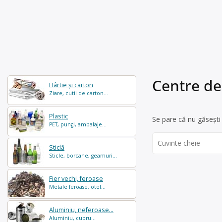
Centre de
Hârtie și carton
Ziare, cutii de carton...
Plastic
Se pare că nu găsești 
PET, pungi, ambalaje...
Search
Sticlă
for:
Sticle, borcane, geamuri...
Fier vechi, feroase
Metale feroase, otel...
Aluminiu, neferoase...
Aluminiu, cupru...