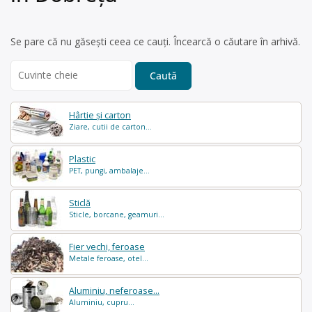
Se pare că nu găsești ceea ce cauți. Încearcă o căutare în arhivă.
Search
for:
Hârtie și carton
Ziare, cutii de carton...
Plastic
PET, pungi, ambalaje...
Sticlă
Sticle, borcane, geamuri...
Fier vechi, feroase
Metale feroase, otel...
Aluminiu, neferoase...
Aluminiu, cupru...