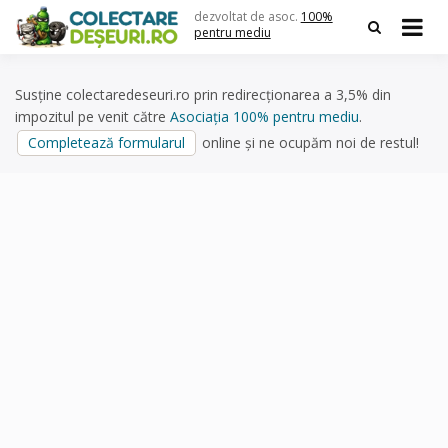
Skip
dezvoltat de asoc.
100%
to
pentru mediu
content
Susține colectaredeseuri.ro prin redirecționarea a 3,5% din
impozitul pe venit către
Asociația 100% pentru mediu
.
Completează formularul
online și ne ocupăm noi de restul!