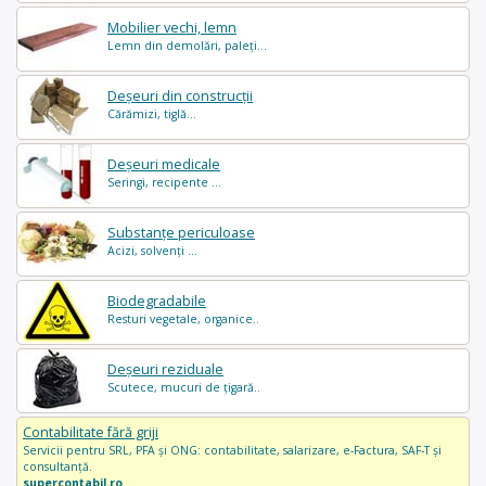
Mobilier vechi, lemn
Lemn din demolări, paleți...
Deșeuri din construcții
Cărămizi, tiglă...
Deșeuri medicale
Seringi, recipente ...
Substanțe periculoase
Acizi, solvenți ...
Biodegradabile
Resturi vegetale, organice..
Deșeuri reziduale
Scutece, mucuri de țigară..
Contabilitate fără griji
Servicii pentru SRL, PFA și ONG: contabilitate, salarizare, e-Factura, SAF-T și
consultanță.
supercontabil.ro