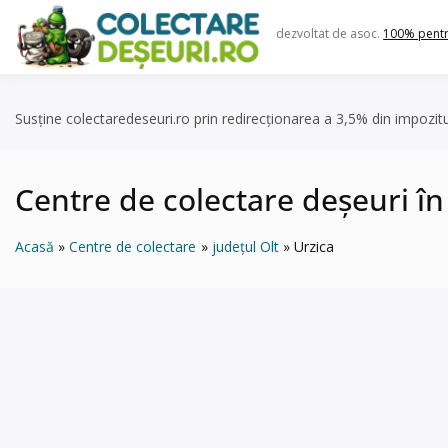
Skip
to
dezvoltat de asoc.
100% pent
content
Susține colectaredeseuri.ro prin redirecționarea a 3,5% din impozit
Centre de colectare deșeuri în
Acasă
Centre de colectare
județul Olt
Urzica