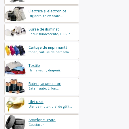
Electrice și electronice
Frigidere, televizoare...
Surse de iluminat
Becuri fluorescente, LED-uri...
Cartușe de imprimantă
toner, cartușe de cerneală...
Textile
Haine vechi, draperii...
Baterii, acumulatori
Baterii auto, Li-Ion...
Ulei uzat
Ulei de motor, ulei de gătit...
Anvelope uzate
Cauciucuri...