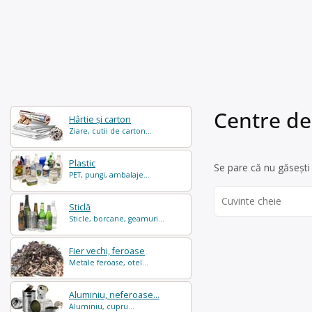
Centre de
Hârtie și carton
Ziare, cutii de carton...
Plastic
Se pare că nu găsești 
PET, pungi, ambalaje...
Search
Sticlă
for:
Sticle, borcane, geamuri...
Fier vechi, feroase
Metale feroase, otel...
Aluminiu, neferoase...
Aluminiu, cupru...