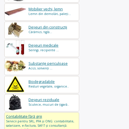
Mobilier vechi, lemn
Lemn din demolări, paleți...
Deșeuri din construcții
Cărămizi, tiglă...
Deșeuri medicale
Seringi, recipente ...
Substanțe periculoase
Acizi, solvenți ...
Biodegradabile
Resturi vegetale, organice..
Deșeuri reziduale
Scutece, mucuri de țigară..
Contabilitate fără griji
Servicii pentru SRL, PFA și ONG: contabilitate,
salarizare, e-Factura, SAF-T și consultanță.