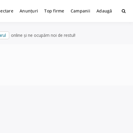
lectare
Anunțuri
Top firme
Campanii
Adaugă
rul
online și ne ocupăm noi de restul!