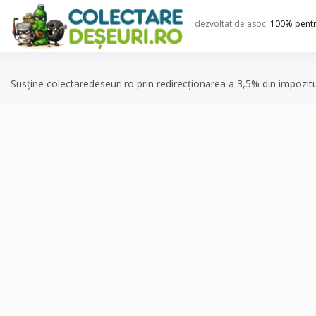
Skip
to
dezvoltat de asoc.
100% pent
content
Susține colectaredeseuri.ro prin redirecționarea a 3,5% din impozit