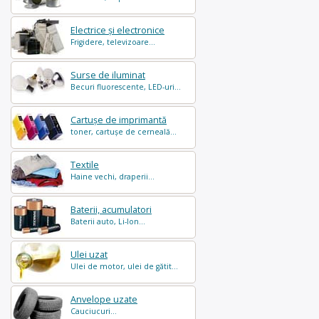
Electrice și electronice
Frigidere, televizoare...
Surse de iluminat
Becuri fluorescente, LED-uri...
Cartușe de imprimantă
toner, cartușe de cerneală...
Textile
Haine vechi, draperii...
Baterii, acumulatori
Baterii auto, Li-Ion...
Ulei uzat
Ulei de motor, ulei de gătit...
Anvelope uzate
Cauciucuri...