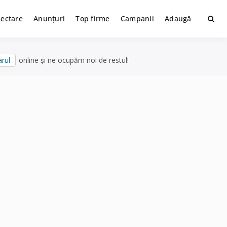
lectare
Anunțuri
Top firme
Campanii
Adaugă
rul
online și ne ocupăm noi de restul!