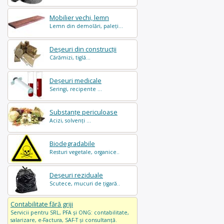
Mobilier vechi, lemn
Lemn din demolări, paleți...
Deșeuri din construcții
Cărămizi, tiglă...
Deșeuri medicale
Seringi, recipente ...
Substanțe periculoase
Acizi, solvenți ...
Biodegradabile
Resturi vegetale, organice..
Deșeuri reziduale
Scutece, mucuri de țigară..
Contabilitate fără griji
Servicii pentru SRL, PFA și ONG: contabilitate,
salarizare, e-Factura, SAF-T și consultanță.