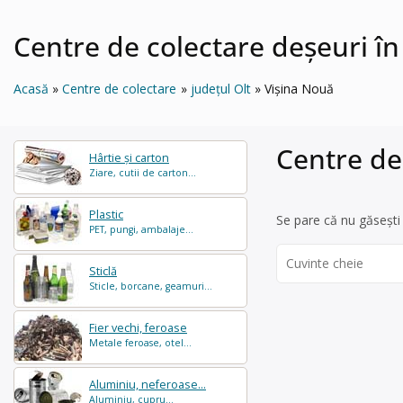
Centre de colectare deșeuri în
Acasă
Centre de colectare
județul Olt
Vişina Nouă
Centre de
Hârtie și carton
Ziare, cutii de carton...
Plastic
Se pare că nu găsești 
PET, pungi, ambalaje...
Search
Sticlă
for:
Sticle, borcane, geamuri...
Fier vechi, feroase
Metale feroase, otel...
Aluminiu, neferoase...
Aluminiu, cupru...