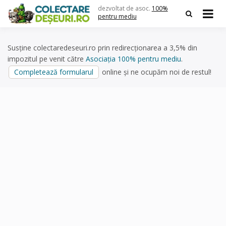
Skip
dezvoltat de asoc.
100%
to
pentru mediu
content
Susține colectaredeseuri.ro prin redirecționarea a 3,5% din
impozitul pe venit către
Asociația 100% pentru mediu
.
Completează formularul
online și ne ocupăm noi de restul!