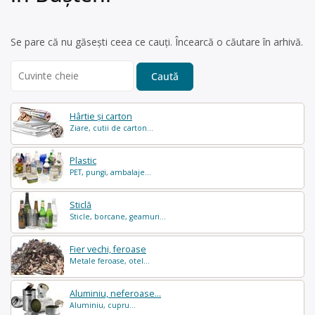
Se pare că nu găsești ceea ce cauți. Încearcă o căutare în arhivă.
Search
for:
Hârtie și carton
Ziare, cutii de carton...
Plastic
PET, pungi, ambalaje...
Sticlă
Sticle, borcane, geamuri...
Fier vechi, feroase
Metale feroase, otel...
Aluminiu, neferoase...
Aluminiu, cupru...