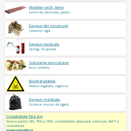
Mobilier vechi, lemn
Lemn din demolări, paleți...
Deșeuri din construcții
Cărămizi, tiglă...
Deșeuri medicale
Seringi, recipente ...
Substanțe periculoase
Acizi, solvenți ...
Biodegradabile
Resturi vegetale, organice..
Deșeuri reziduale
Scutece, mucuri de țigară..
Contabilitate fără griji
Servicii pentru SRL, PFA și ONG: contabilitate, salarizare, e-Factura, SAF-T și
consultanță.
supercontabil.ro