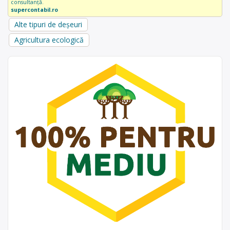
consultanță.
supercontabil.ro
Alte tipuri de deșeuri
Agricultura ecologică