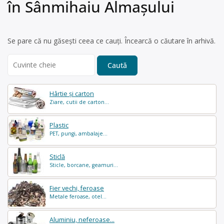
în Sânmihaiu Almaşului
Se pare că nu găsești ceea ce cauți. Încearcă o căutare în arhivă.
Search
for:
Hârtie și carton
Ziare, cutii de carton...
Plastic
PET, pungi, ambalaje...
Sticlă
Sticle, borcane, geamuri...
Fier vechi, feroase
Metale feroase, otel...
Aluminiu, neferoase...