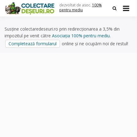
Skip
dezvoltat de asoc.
100%
to
pentru mediu
content
Susține colectaredeseuri.ro prin redirecționarea a 3,5% din
impozitul pe venit către
Asociația 100% pentru mediu
.
Completează formularul
online și ne ocupăm noi de restul!