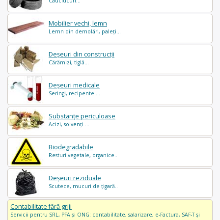
Cauciucuri...
Mobilier vechi, lemn
Lemn din demolări, paleți...
Deșeuri din construcții
Cărămizi, tiglă...
Deșeuri medicale
Seringi, recipente ...
Substanțe periculoase
Acizi, solvenți ...
Biodegradabile
Resturi vegetale, organice..
Deșeuri reziduale
Scutece, mucuri de țigară..
Contabilitate fără griji
Servicii pentru SRL, PFA și ONG: contabilitate, salarizare, e-Factura, SAF-T și