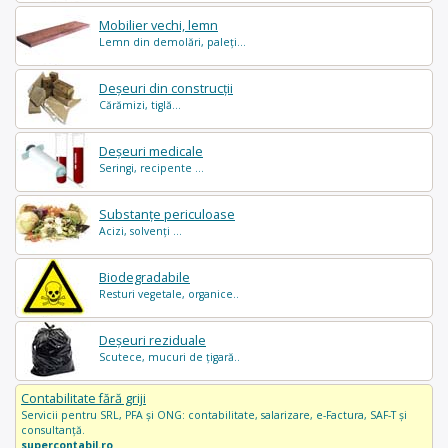
Mobilier vechi, lemn
Lemn din demolări, paleți...
Deșeuri din construcții
Cărămizi, tiglă...
Deșeuri medicale
Seringi, recipente ...
Substanțe periculoase
Acizi, solvenți ...
Biodegradabile
Resturi vegetale, organice..
Deșeuri reziduale
Scutece, mucuri de țigară..
Contabilitate fără griji
Servicii pentru SRL, PFA și ONG: contabilitate, salarizare, e-Factura, SAF-T și
consultanță.
supercontabil.ro