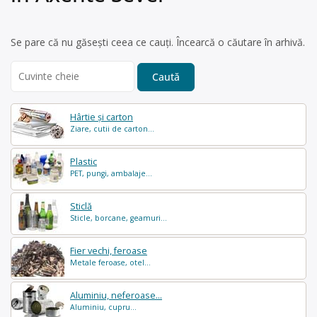
Se pare că nu găsești ceea ce cauți. Încearcă o căutare în arhivă.
Search
for:
Hârtie și carton
Ziare, cutii de carton...
Plastic
PET, pungi, ambalaje...
Sticlă
Sticle, borcane, geamuri...
Fier vechi, feroase
Metale feroase, otel...
Aluminiu, neferoase...
Aluminiu, cupru...