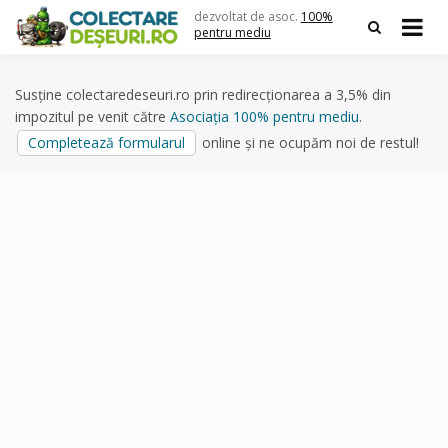
Skip
dezvoltat de asoc.
100%
to
pentru mediu
content
Susține colectaredeseuri.ro prin redirecționarea a 3,5% din
impozitul pe venit către
Asociația 100% pentru mediu
.
Completează formularul
online și ne ocupăm noi de restul!