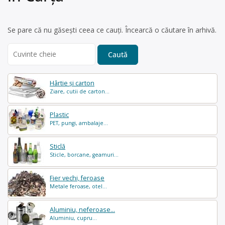
Se pare că nu găsești ceea ce cauți. Încearcă o căutare în arhivă.
Search
for:
Hârtie și carton
Ziare, cutii de carton...
Plastic
PET, pungi, ambalaje...
Sticlă
Sticle, borcane, geamuri...
Fier vechi, feroase
Metale feroase, otel...
Aluminiu, neferoase...
Aluminiu, cupru...