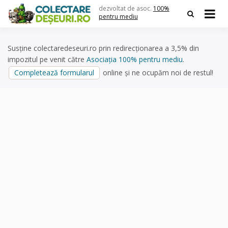
Skip
dezvoltat de asoc.
100%
to
pentru mediu
content
Susține colectaredeseuri.ro prin redirecționarea a 3,5% din
impozitul pe venit către
Asociația 100% pentru mediu
.
Completează formularul
online și ne ocupăm noi de restul!