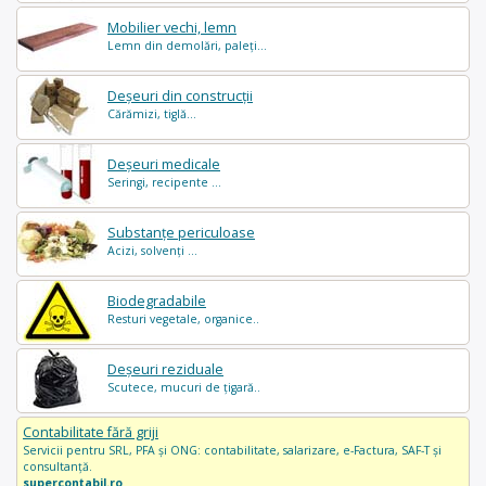
Mobilier vechi, lemn
Lemn din demolări, paleți...
Deșeuri din construcții
Cărămizi, tiglă...
Deșeuri medicale
Seringi, recipente ...
Substanțe periculoase
Acizi, solvenți ...
Biodegradabile
Resturi vegetale, organice..
Deșeuri reziduale
Scutece, mucuri de țigară..
Contabilitate fără griji
Servicii pentru SRL, PFA și ONG: contabilitate, salarizare, e-Factura, SAF-T și
consultanță.
supercontabil.ro