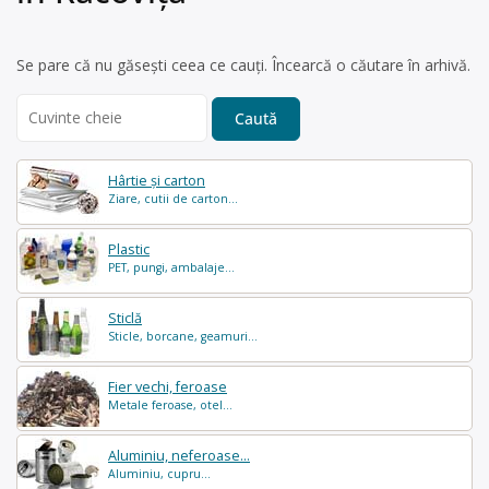
Se pare că nu găsești ceea ce cauți. Încearcă o căutare în arhivă.
Search
for:
Hârtie și carton
Ziare, cutii de carton...
Plastic
PET, pungi, ambalaje...
Sticlă
Sticle, borcane, geamuri...
Fier vechi, feroase
Metale feroase, otel...
Aluminiu, neferoase...
Aluminiu, cupru...