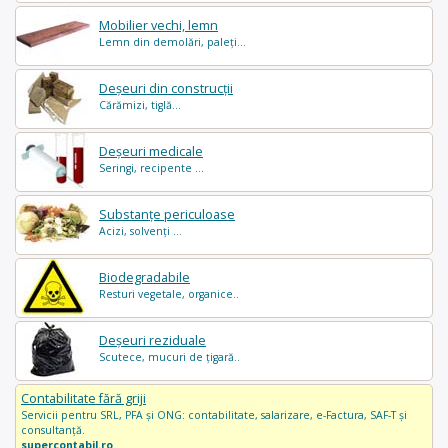
Mobilier vechi, lemn
Lemn din demolări, paleți...
Deșeuri din construcții
Cărămizi, tiglă...
Deșeuri medicale
Seringi, recipente ...
Substanțe periculoase
Acizi, solvenți ...
Biodegradabile
Resturi vegetale, organice..
Deșeuri reziduale
Scutece, mucuri de țigară..
Contabilitate fără griji
Servicii pentru SRL, PFA și ONG: contabilitate, salarizare, e-Factura, SAF-T și
consultanță.
supercontabil.ro