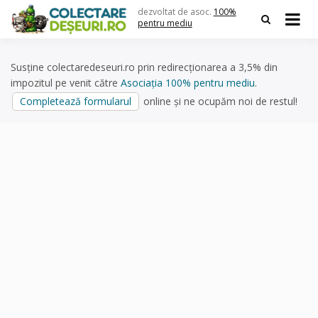
Skip
dezvoltat de asoc.
100%
to
pentru mediu
content
Susține colectaredeseuri.ro prin redirecționarea a 3,5% din
impozitul pe venit către
Asociația 100% pentru mediu
.
Completează formularul
online și ne ocupăm noi de restul!