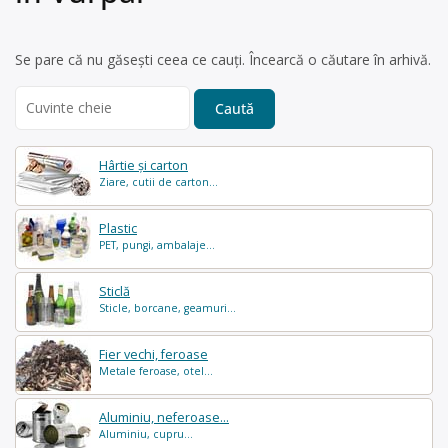
Se pare că nu găsești ceea ce cauți. Încearcă o căutare în arhivă.
Search
for:
Hârtie și carton
Ziare, cutii de carton...
Plastic
PET, pungi, ambalaje...
Sticlă
Sticle, borcane, geamuri...
Fier vechi, feroase
Metale feroase, otel...
Aluminiu, neferoase...
Aluminiu, cupru...