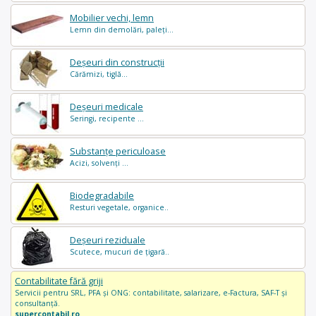
Mobilier vechi, lemn
Lemn din demolări, paleți...
Deșeuri din construcții
Cărămizi, tiglă...
Deșeuri medicale
Seringi, recipente ...
Substanțe periculoase
Acizi, solvenți ...
Biodegradabile
Resturi vegetale, organice..
Deșeuri reziduale
Scutece, mucuri de țigară..
Contabilitate fără griji
Servicii pentru SRL, PFA și ONG: contabilitate, salarizare, e-Factura, SAF-T și
consultanță.
supercontabil.ro