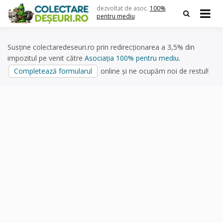
Skip
dezvoltat de asoc.
100%
to
pentru mediu
content
Susține colectaredeseuri.ro prin redirecționarea a 3,5% din
impozitul pe venit către
Asociația 100% pentru mediu
.
Completează formularul
online și ne ocupăm noi de restul!