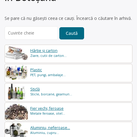
Se pare că nu găsești ceea ce cauți. Încearcă o căutare în arhivă.
Search
for:
Hârtie și carton
Ziare, cutii de carton...
Plastic
PET, pungi, ambalaje...
Sticlă
Sticle, borcane, geamuri...
Fier vechi, feroase
Metale feroase, otel...
Aluminiu, neferoase...
Aluminiu, cupru...