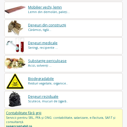
Mobilier vechi, lemn
Lemn din demolări, paleți...
Deșeuri din construcții
Cărămizi, tiglă...
Deșeuri medicale
Seringi, recipente ...
Substanțe periculoase
Acizi, solvenți ...
Biodegradabile
Resturi vegetale, organice..
Deșeuri reziduale
Scutece, mucuri de țigară..
Contabilitate fără griji
Servicii pentru SRL, PFA și ONG: contabilitate, salarizare, e-Factura, SAF-T și
consultanță.
supercontabil.ro