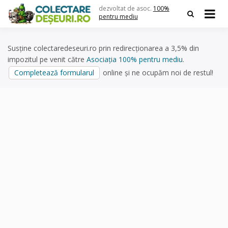
Skip
dezvoltat de asoc.
100%
to
pentru mediu
content
Susține colectaredeseuri.ro prin redirecționarea a 3,5% din
impozitul pe venit către
Asociația 100% pentru mediu
.
Completează formularul
online și ne ocupăm noi de restul!