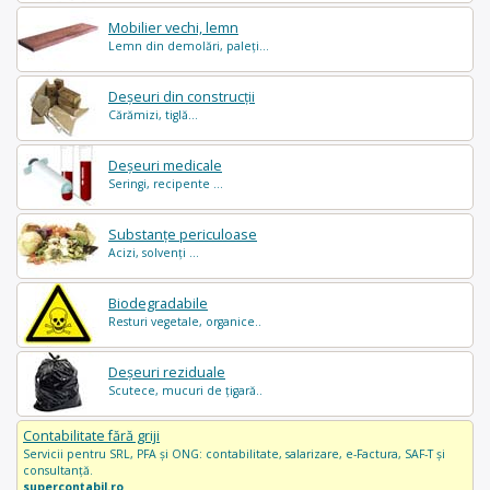
Mobilier vechi, lemn
Lemn din demolări, paleți...
Deșeuri din construcții
Cărămizi, tiglă...
Deșeuri medicale
Seringi, recipente ...
Substanțe periculoase
Acizi, solvenți ...
Biodegradabile
Resturi vegetale, organice..
Deșeuri reziduale
Scutece, mucuri de țigară..
Contabilitate fără griji
Servicii pentru SRL, PFA și ONG: contabilitate, salarizare, e-Factura, SAF-T și
consultanță.
supercontabil.ro