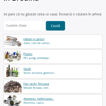
Se pare că nu găsești ceea ce cauți. Încearcă o căutare în arhivă.
Search
for:
Hârtie și carton
Ziare, cutii de carton...
Plastic
PET, pungi, ambalaje...
Sticlă
Sticle, borcane, geamuri...
Fier vechi, feroase
Metale feroase, otel...
Aluminiu, neferoase...
Aluminiu, cupru...