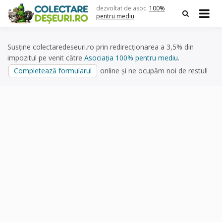
Skip
dezvoltat de asoc.
100%
to
pentru mediu
content
Susține colectaredeseuri.ro prin redirecționarea a 3,5% din
impozitul pe venit către
Asociația 100% pentru mediu
.
Completează formularul
online și ne ocupăm noi de restul!