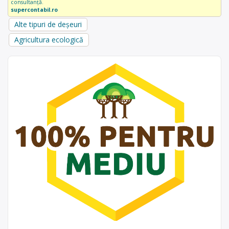
consultanță.
supercontabil.ro
Alte tipuri de deșeuri
Agricultura ecologică