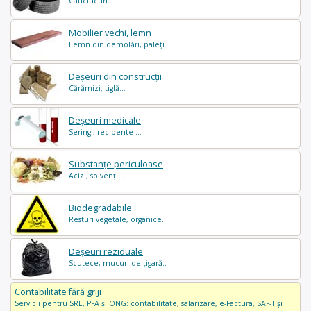
Cauciucuri...
Mobilier vechi, lemn
Lemn din demolări, paleți...
Deșeuri din construcții
Cărămizi, tiglă...
Deșeuri medicale
Seringi, recipente ...
Substanțe periculoase
Acizi, solvenți ...
Biodegradabile
Resturi vegetale, organice..
Deșeuri reziduale
Scutece, mucuri de țigară..
Contabilitate fără griji
Servicii pentru SRL, PFA și ONG: contabilitate, salarizare, e-Factura, SAF-T și