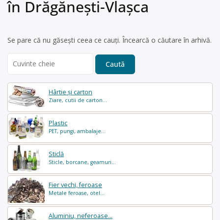
în Drăgăneşti-Vlaşca
Se pare că nu găsești ceea ce cauți. Încearcă o căutare în arhivă.
Search
for:
Hârtie și carton
Ziare, cutii de carton...
Plastic
PET, pungi, ambalaje...
Sticlă
Sticle, borcane, geamuri...
Fier vechi, feroase
Metale feroase, otel...
Aluminiu, neferoase...