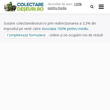
Skip
dezvoltat de asoc.
100%
to
pentru mediu
content
Susține colectaredeseuri.ro prin redirecționarea a 3,5% din
impozitul pe venit către
Asociația 100% pentru mediu
.
Completează formularul
online și ne ocupăm noi de restul!