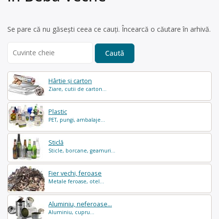
Se pare că nu găsești ceea ce cauți. Încearcă o căutare în arhivă.
Search
for:
Hârtie și carton
Ziare, cutii de carton...
Plastic
PET, pungi, ambalaje...
Sticlă
Sticle, borcane, geamuri...
Fier vechi, feroase
Metale feroase, otel...
Aluminiu, neferoase...
Aluminiu, cupru...