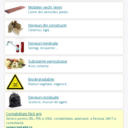
Mobilier vechi, lemn
Lemn din demolări, paleți...
Deșeuri din construcții
Cărămizi, tiglă...
Deșeuri medicale
Seringi, recipente ...
Substanțe periculoase
Acizi, solvenți ...
Biodegradabile
Resturi vegetale, organice..
Deșeuri reziduale
Scutece, mucuri de țigară..
Contabilitate fără griji
Servicii pentru SRL, PFA și ONG: contabilitate, salarizare, e-Factura, SAF-T și
consultanță.
supercontabil.ro