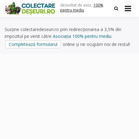
Skip
dezvoltat de asoc.
100%
to
pentru mediu
content
Susține colectaredeseuri.ro prin redirecționarea a 3,5% din
impozitul pe venit către
Asociația 100% pentru mediu
.
Completează formularul
online și ne ocupăm noi de restul!