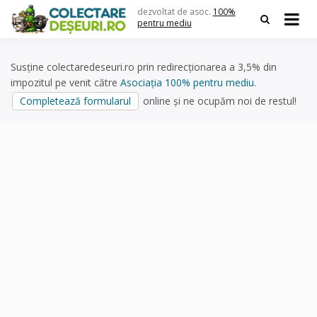
Skip
dezvoltat de asoc.
100%
to
pentru mediu
content
Susține colectaredeseuri.ro prin redirecționarea a 3,5% din
impozitul pe venit către
Asociația 100% pentru mediu
.
Completează formularul
online și ne ocupăm noi de restul!