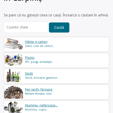
Se pare că nu găsești ceea ce cauți. Încearcă o căutare în arhivă.
Search
for:
Hârtie și carton
Ziare, cutii de carton...
Plastic
PET, pungi, ambalaje...
Sticlă
Sticle, borcane, geamuri...
Fier vechi, feroase
Metale feroase, otel...
Aluminiu, neferoase...
Aluminiu, cupru...