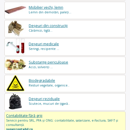
Mobilier vechi, lemn
Lemn din demolări, paleți...
Deșeuri din construcții
Cărămizi, tiglă...
Deșeuri medicale
Seringi, recipente ...
Substanțe periculoase
Acizi, solvenți ...
Biodegradabile
Resturi vegetale, organice..
Deșeuri reziduale
Scutece, mucuri de țigară..
Contabilitate fără griji
Servicii pentru SRL, PFA și ONG: contabilitate, salarizare, e-Factura, SAF-T și
consultanță.
supercontabil.ro