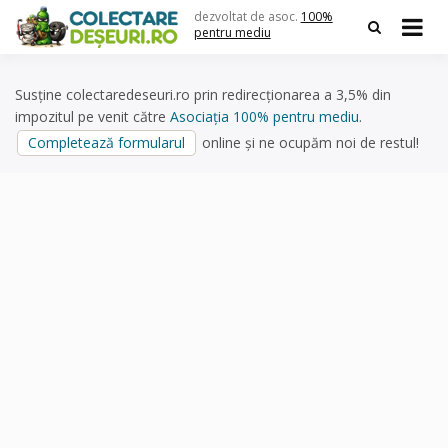
Skip
dezvoltat de asoc.
100%
to
pentru mediu
content
Susține colectaredeseuri.ro prin redirecționarea a 3,5% din
impozitul pe venit către
Asociația 100% pentru mediu
.
Completează formularul
online și ne ocupăm noi de restul!