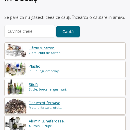
Se pare că nu găsești ceea ce cauți. Încearcă o căutare în arhivă.
Search
for:
Hârtie și carton
Ziare, cutii de carton...
Plastic
PET, pungi, ambalaje...
Sticlă
Sticle, borcane, geamuri...
Fier vechi, feroase
Metale feroase, otel...
Aluminiu, neferoase...
Aluminiu, cupru...