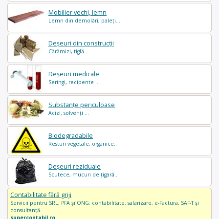
Mobilier vechi, lemn
Lemn din demolări, paleți...
Deșeuri din construcții
Cărămizi, tiglă...
Deșeuri medicale
Seringi, recipente ...
Substanțe periculoase
Acizi, solvenți ...
Biodegradabile
Resturi vegetale, organice..
Deșeuri reziduale
Scutece, mucuri de țigară..
Contabilitate fără griji
Servicii pentru SRL, PFA și ONG: contabilitate, salarizare, e-Factura, SAF-T și
consultanță.
supercontabil.ro