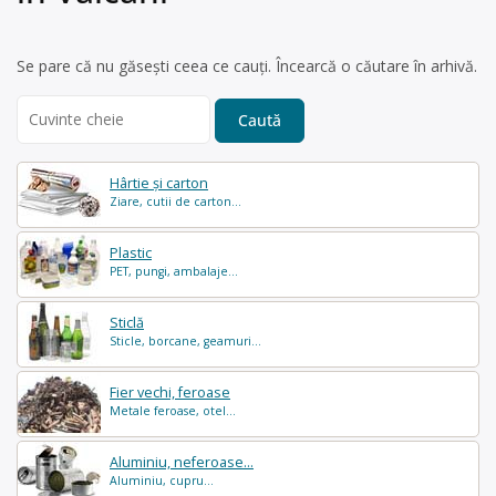
Se pare că nu găsești ceea ce cauți. Încearcă o căutare în arhivă.
Search
for:
Hârtie și carton
Ziare, cutii de carton...
Plastic
PET, pungi, ambalaje...
Sticlă
Sticle, borcane, geamuri...
Fier vechi, feroase
Metale feroase, otel...
Aluminiu, neferoase...
Aluminiu, cupru...