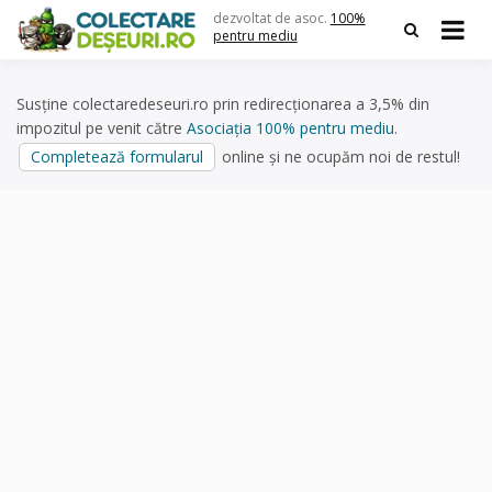
Skip
dezvoltat de asoc.
100%
to
pentru mediu
content
Susține colectaredeseuri.ro prin redirecționarea a 3,5% din
impozitul pe venit către
Asociația 100% pentru mediu
.
Completează formularul
online și ne ocupăm noi de restul!