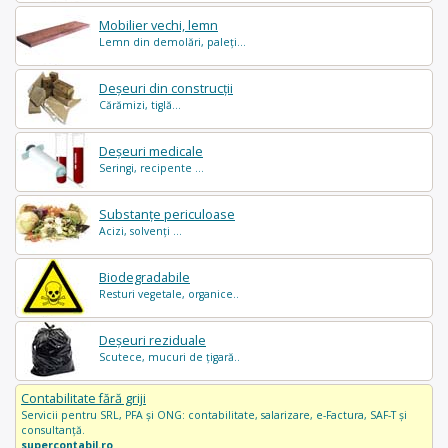
Mobilier vechi, lemn
Lemn din demolări, paleți...
Deșeuri din construcții
Cărămizi, tiglă...
Deșeuri medicale
Seringi, recipente ...
Substanțe periculoase
Acizi, solvenți ...
Biodegradabile
Resturi vegetale, organice..
Deșeuri reziduale
Scutece, mucuri de țigară..
Contabilitate fără griji
Servicii pentru SRL, PFA și ONG: contabilitate, salarizare, e-Factura, SAF-T și
consultanță.
supercontabil.ro