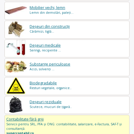
Mobilier vechi, lemn
Lemn din demolări, paleți...
Deșeuri din construcții
Cărămizi, tiglă...
Deșeuri medicale
Seringi, recipente ...
Substanțe periculoase
Acizi, solvenți ...
Biodegradabile
Resturi vegetale, organice..
Deșeuri reziduale
Scutece, mucuri de țigară..
Contabilitate fără griji
Servicii pentru SRL, PFA și ONG: contabilitate, salarizare, e-Factura, SAF-T și
consultanță.
supercontabil.ro