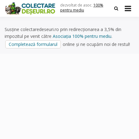
Skip
dezvoltat de asoc.
100%
to
pentru mediu
content
Susține colectaredeseuri.ro prin redirecționarea a 3,5% din
impozitul pe venit către
Asociația 100% pentru mediu
.
Completează formularul
online și ne ocupăm noi de restul!