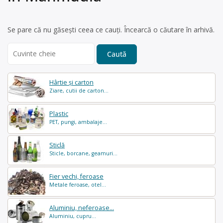
Se pare că nu găsești ceea ce cauți. Încearcă o căutare în arhivă.
Search
for:
Hârtie și carton
Ziare, cutii de carton...
Plastic
PET, pungi, ambalaje...
Sticlă
Sticle, borcane, geamuri...
Fier vechi, feroase
Metale feroase, otel...
Aluminiu, neferoase...
Aluminiu, cupru...