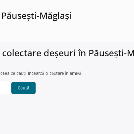
 Păuseşti-Măglaşi
 colectare deșeuri în Păuseşti-M
ceea ce cauți. Încearcă o căutare în arhivă.