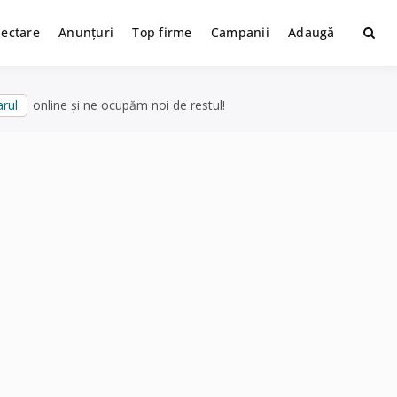
lectare
Anunțuri
Top firme
Campanii
Adaugă
rul
online și ne ocupăm noi de restul!