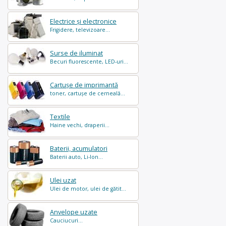
Electrice și electronice
Frigidere, televizoare...
Surse de iluminat
Becuri fluorescente, LED-uri...
Cartușe de imprimantă
toner, cartușe de cerneală...
Textile
Haine vechi, draperii...
Baterii, acumulatori
Baterii auto, Li-Ion...
Ulei uzat
Ulei de motor, ulei de gătit...
Anvelope uzate
Cauciucuri...