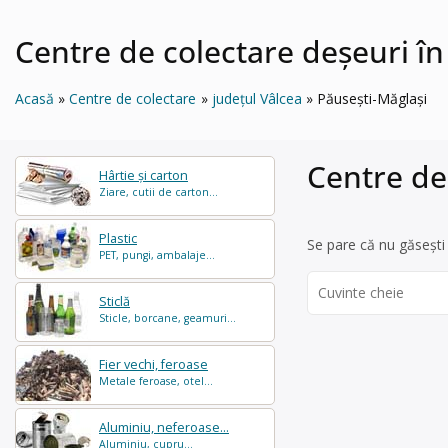
Centre de colectare deșeuri în
Acasă
Centre de colectare
județul Vâlcea
Păuseşti-Măglaşi
Centre de
Hârtie și carton
Ziare, cutii de carton...
Plastic
Se pare că nu găsești 
PET, pungi, ambalaje...
Search
Sticlă
for:
Sticle, borcane, geamuri...
Fier vechi, feroase
Metale feroase, otel...
Aluminiu, neferoase...
Aluminiu, cupru...