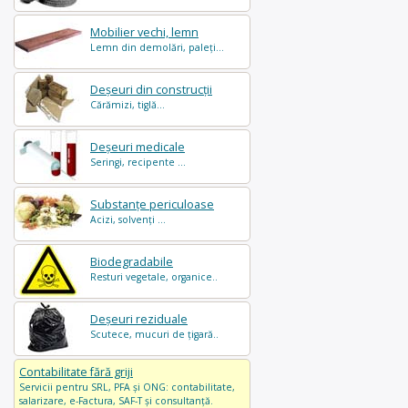
Mobilier vechi, lemn
Lemn din demolări, paleți...
Deșeuri din construcții
Cărămizi, tiglă...
Deșeuri medicale
Seringi, recipente ...
Substanțe periculoase
Acizi, solvenți ...
Biodegradabile
Resturi vegetale, organice..
Deșeuri reziduale
Scutece, mucuri de țigară..
Contabilitate fără griji
Servicii pentru SRL, PFA și ONG: contabilitate,
salarizare, e-Factura, SAF-T și consultanță.