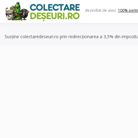
Skip
to
dezvoltat de asoc.
100% pent
content
Susține colectaredeseuri.ro prin redirecționarea a 3,5% din impozit