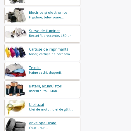
Electrice și electronice
Frigidere, televizoare...
Surse de iluminat
Becuri fluorescente, LED-uri...
Cartușe de imprimantă
toner, cartușe de cerneală...
Textile
Haine vechi, draperii...
Baterii, acumulatori
Baterii auto, Li-Ion...
Ulei uzat
Ulei de motor, ulei de gătit...
Anvelope uzate
Cauciucuri...