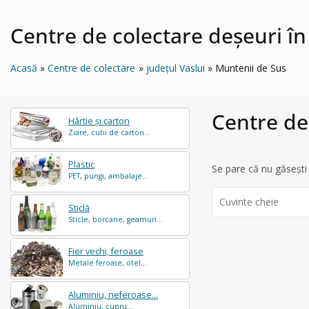
Centre de colectare deșeuri î
Acasă
Centre de colectare
județul Vaslui
Muntenii de Sus
Centre de
Hârtie și carton
Ziare, cutii de carton...
Plastic
Se pare că nu găsești 
PET, pungi, ambalaje...
Search
Sticlă
for:
Sticle, borcane, geamuri...
Fier vechi, feroase
Metale feroase, otel...
Aluminiu, neferoase...
Aluminiu, cupru...