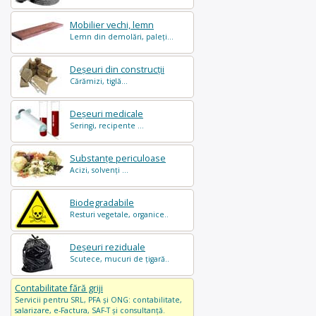
Mobilier vechi, lemn
Lemn din demolări, paleți...
Deșeuri din construcții
Cărămizi, tiglă...
Deșeuri medicale
Seringi, recipente ...
Substanțe periculoase
Acizi, solvenți ...
Biodegradabile
Resturi vegetale, organice..
Deșeuri reziduale
Scutece, mucuri de țigară..
Contabilitate fără griji
Servicii pentru SRL, PFA și ONG: contabilitate,
salarizare, e-Factura, SAF-T și consultanță.