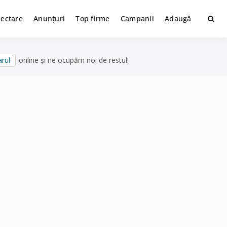
lectare
Anunțuri
Top firme
Campanii
Adaugă
rul
online și ne ocupăm noi de restul!