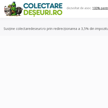
Skip
to
dezvoltat de asoc.
100% pent
content
Susține colectaredeseuri.ro prin redirecționarea a 3,5% din impozit