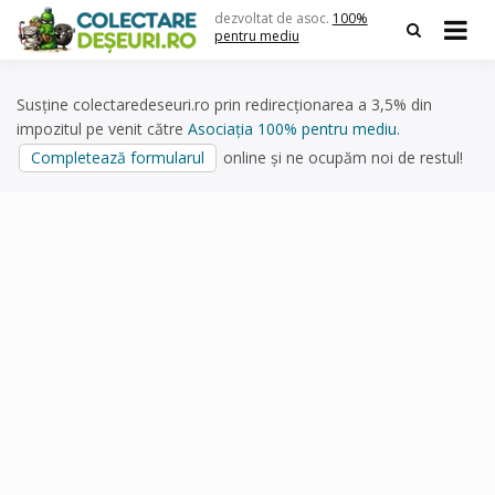
Skip
dezvoltat de asoc.
100%
to
pentru mediu
content
Susține colectaredeseuri.ro prin redirecționarea a 3,5% din
impozitul pe venit către
Asociația 100% pentru mediu
.
Completează formularul
online și ne ocupăm noi de restul!