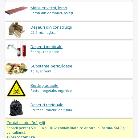
Mobilier vechi, lemn
Lemn din demolări, paleți...
Deșeuri din construcții
Cărămizi, tiglă...
Deșeuri medicale
Seringi, recipente ...
Substanțe periculoase
Acizi, solvenți ...
Biodegradabile
Resturi vegetale, organice..
Deșeuri reziduale
Scutece, mucuri de țigară..
Contabilitate fără griji
Servicii pentru SRL, PFA și ONG: contabilitate, salarizare, e-Factura, SAF-T și
consultanță.
supercontabil.ro