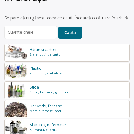
Se pare că nu găsești ceea ce cauți. Încearcă o căutare în arhivă.
Search
for:
Hârtie și carton
Ziare, cutii de carton...
Plastic
PET, pungi, ambalaje...
Sticlă
Sticle, borcane, geamuri...
Fier vechi, feroase
Metale feroase, otel...
Aluminiu, neferoase...
Aluminiu, cupru...