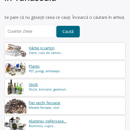
Se pare că nu găsești ceea ce cauți. Încearcă o căutare în arhivă.
Search
for:
Hârtie și carton
Ziare, cutii de carton...
Plastic
PET, pungi, ambalaje...
Sticlă
Sticle, borcane, geamuri...
Fier vechi, feroase
Metale feroase, otel...
Aluminiu, neferoase...
Aluminiu, cupru...