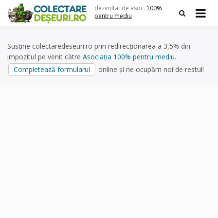
Skip
dezvoltat de asoc.
100%
to
pentru mediu
content
Susține colectaredeseuri.ro prin redirecționarea a 3,5% din
impozitul pe venit către
Asociația 100% pentru mediu
.
Completează formularul
online și ne ocupăm noi de restul!