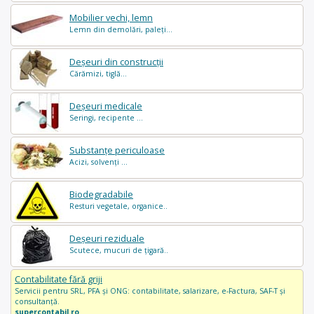
Mobilier vechi, lemn
Lemn din demolări, paleți...
Deșeuri din construcții
Cărămizi, tiglă...
Deșeuri medicale
Seringi, recipente ...
Substanțe periculoase
Acizi, solvenți ...
Biodegradabile
Resturi vegetale, organice..
Deșeuri reziduale
Scutece, mucuri de țigară..
Contabilitate fără griji
Servicii pentru SRL, PFA și ONG: contabilitate, salarizare, e-Factura, SAF-T și
consultanță.
supercontabil.ro