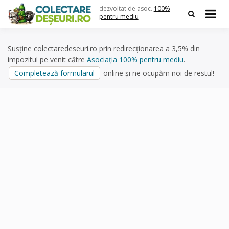
Skip
dezvoltat de asoc.
100%
to
pentru mediu
content
Susține colectaredeseuri.ro prin redirecționarea a 3,5% din
impozitul pe venit către
Asociația 100% pentru mediu
.
Completează formularul
online și ne ocupăm noi de restul!