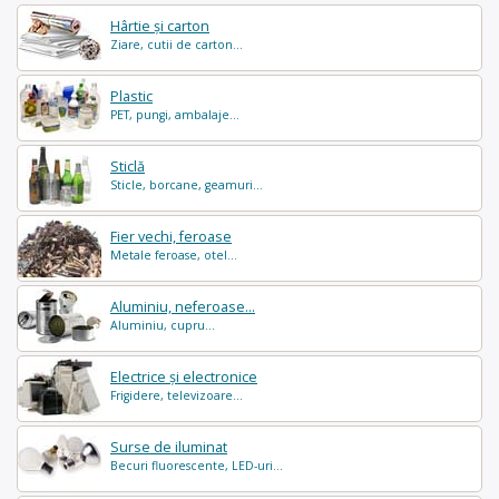
Hârtie și carton
Ziare, cutii de carton...
Plastic
PET, pungi, ambalaje...
Sticlă
Sticle, borcane, geamuri...
Fier vechi, feroase
Metale feroase, otel...
Aluminiu, neferoase...
Aluminiu, cupru...
Electrice și electronice
Frigidere, televizoare...
Surse de iluminat
Becuri fluorescente, LED-uri...