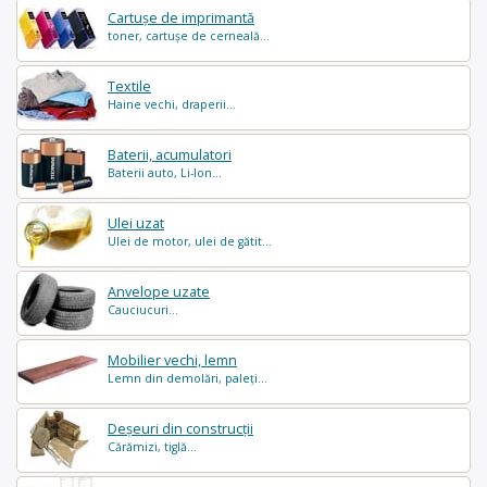
Cartușe de imprimantă
toner, cartușe de cerneală...
Textile
Haine vechi, draperii...
Baterii, acumulatori
Baterii auto, Li-Ion...
Ulei uzat
Ulei de motor, ulei de gătit...
Anvelope uzate
Cauciucuri...
Mobilier vechi, lemn
Lemn din demolări, paleți...
Deșeuri din construcții
Cărămizi, tiglă...