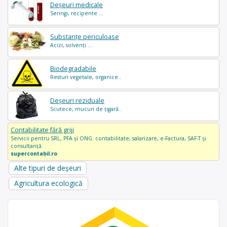
Deșeuri medicale
Seringi, recipente ...
Substanțe periculoase
Acizi, solvenți ...
Biodegradabile
Resturi vegetale, organice..
Deșeuri reziduale
Scutece, mucuri de țigară..
Contabilitate fără griji
Servicii pentru SRL, PFA și ONG: contabilitate, salarizare, e-Factura, SAF-T și
consultanță.
supercontabil.ro
Alte tipuri de deșeuri
Agricultura ecologică