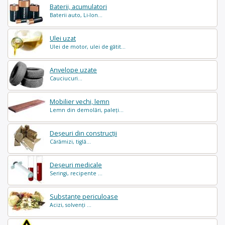
Baterii, acumulatori
Baterii auto, Li-Ion...
Ulei uzat
Ulei de motor, ulei de gătit...
Anvelope uzate
Cauciucuri...
Mobilier vechi, lemn
Lemn din demolări, paleți...
Deșeuri din construcții
Cărămizi, tiglă...
Deșeuri medicale
Seringi, recipente ...
Substanțe periculoase
Acizi, solvenți ...