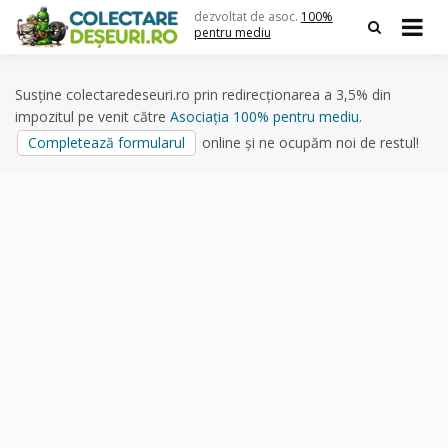
Skip
dezvoltat de asoc.
100%
to
pentru mediu
content
Susține colectaredeseuri.ro prin redirecționarea a 3,5% din
impozitul pe venit către
Asociația 100% pentru mediu
.
Completează formularul
online și ne ocupăm noi de restul!