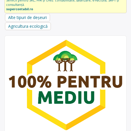
Servicii pentru SRL, PFA și ONG: contabilitate, salarizare, e-Factura, SAF-T și
consultanță.
supercontabil.ro
Alte tipuri de deșeuri
Agricultura ecologică