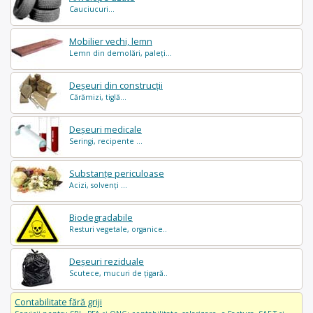
Cauciucuri...
Mobilier vechi, lemn
Lemn din demolări, paleți...
Deșeuri din construcții
Cărămizi, tiglă...
Deșeuri medicale
Seringi, recipente ...
Substanțe periculoase
Acizi, solvenți ...
Biodegradabile
Resturi vegetale, organice..
Deșeuri reziduale
Scutece, mucuri de țigară..
Contabilitate fără griji