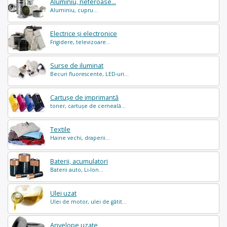
Aluminiu, neferoase...
Aluminiu, cupru...
Electrice și electronice
Frigidere, televizoare...
Surse de iluminat
Becuri fluorescente, LED-uri...
Cartușe de imprimantă
toner, cartușe de cerneală...
Textile
Haine vechi, draperii...
Baterii, acumulatori
Baterii auto, Li-Ion...
Ulei uzat
Ulei de motor, ulei de gătit...
Anvelope uzate