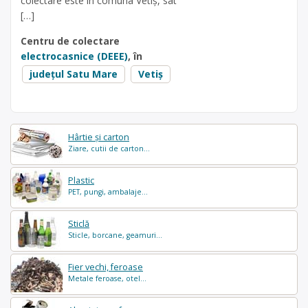
colectare este în comuna Vetiș, sat
[…]
Centru de colectare
electrocasnice (DEEE)
, în
județul Satu Mare
Vetiș
Hârtie și carton
Ziare, cutii de carton...
Plastic
PET, pungi, ambalaje...
Sticlă
Sticle, borcane, geamuri...
Fier vechi, feroase
Metale feroase, otel...