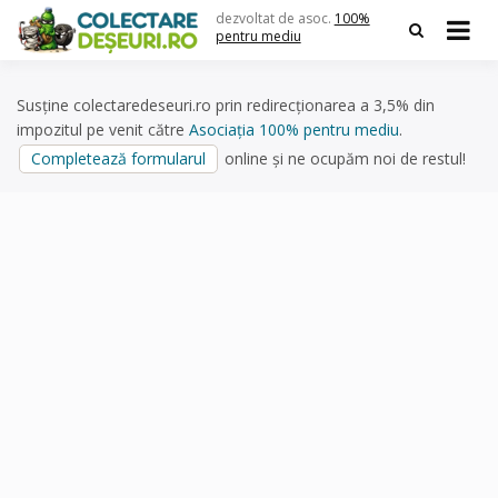
Skip
dezvoltat de asoc.
100%
to
pentru mediu
content
Susține colectaredeseuri.ro prin redirecționarea a 3,5% din
impozitul pe venit către
Asociația 100% pentru mediu
.
Completează formularul
online și ne ocupăm noi de restul!