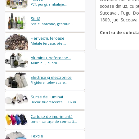
PET, pungi, ambalaje...
scoase din uz, cu pu
Suceava , Tugui Dor
Sticlă
1809, jud. Suceava
Sticle, borcane, geamuri...
Centru de colect
Fier vechi, feroase
Metale feroase, otel...
Aluminiu, neferoase...
Aluminiu, cupru...
Electrice și electronice
Frigidere, televizoare...
Surse de iluminat
Becuri fluorescente, LED-uri...
Cartușe de imprimantă
toner, cartușe de cerneală...
Textile