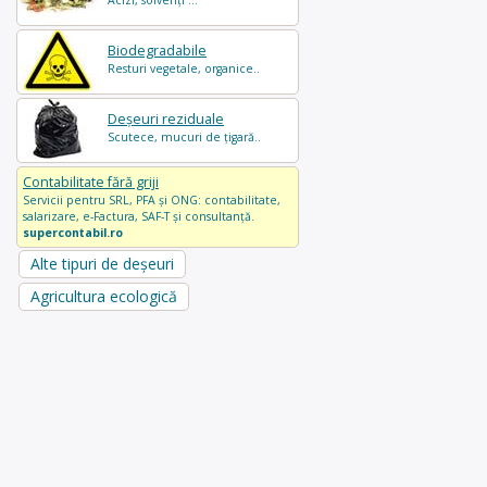
Acizi, solvenți ...
Biodegradabile
Resturi vegetale, organice..
Deșeuri reziduale
Scutece, mucuri de țigară..
Contabilitate fără griji
Servicii pentru SRL, PFA și ONG: contabilitate,
salarizare, e-Factura, SAF-T și consultanță.
supercontabil.ro
Alte tipuri de deșeuri
Agricultura ecologică