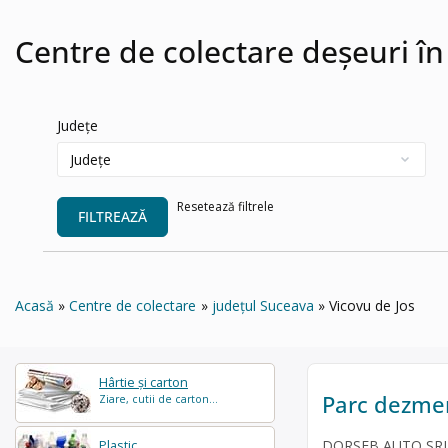
Centre de colectare deșeuri în
Județe
Resetează filtrele
FILTREAZĂ
Acasă
Centre de colectare
județul Suceava
Vicovu de Jos
Hârtie și carton
Parc dezmem
Ziare, cutii de carton...
DORSEB AUTO SRL es
Plastic