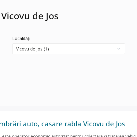
 Vicovu de Jos
Localități
brări auto, casare rabla Vicovu de Jos
te operator economic autorizat pentru colectara și tratarea vehicu