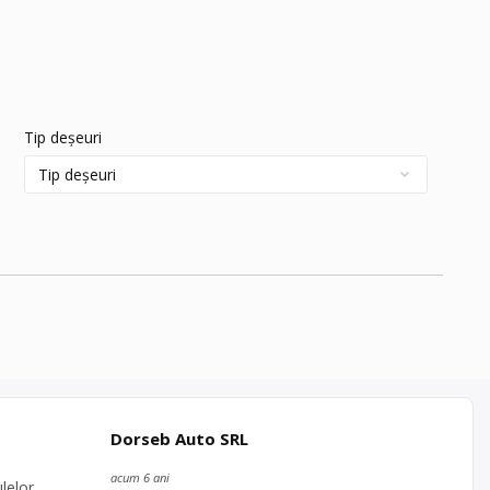
Tip deșeuri
Dorseb Auto SRL
acum 6 ani
lelor