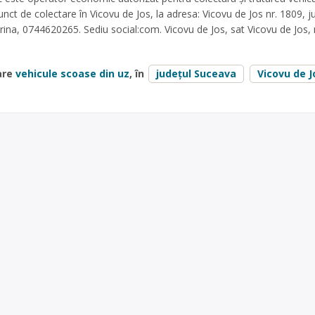
nct de colectare în Vicovu de Jos, la adresa: Vicovu de Jos nr. 1809, j
ina, 0744620265. Sediu social:com. Vicovu de Jos, sat Vicovu de Jos, 
are
vehicule scoase din uz
, în
județul Suceava
Vicovu de J