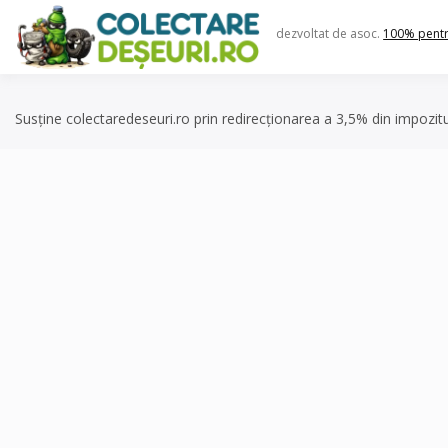
Skip
to
dezvoltat de asoc.
100% pent
content
Susține colectaredeseuri.ro prin redirecționarea a 3,5% din impozit