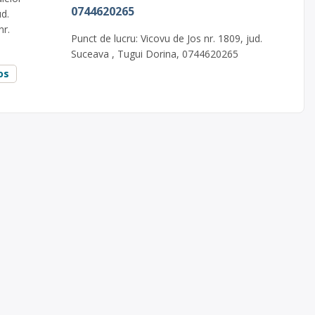
0744620265
ud.
nr.
Punct de lucru: Vicovu de Jos nr. 1809, jud.
Suceava , Tugui Dorina, 0744620265
os