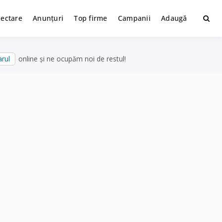
lectare
Anunțuri
Top firme
Campanii
Adaugă
rul
online și ne ocupăm noi de restul!