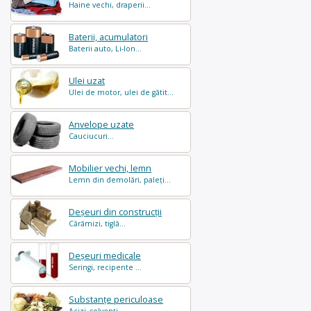
Haine vechi, draperii...
Baterii, acumulatori
Baterii auto, Li-Ion...
Ulei uzat
Ulei de motor, ulei de gătit...
Anvelope uzate
Cauciucuri...
Mobilier vechi, lemn
Lemn din demolări, paleți...
Deșeuri din construcții
Cărămizi, tiglă...
Deșeuri medicale
Seringi, recipente ...
Substanțe periculoase