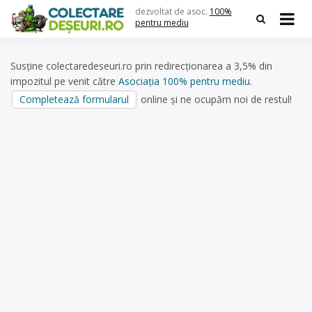
Skip
dezvoltat de asoc.
100%
to
pentru mediu
content
Susține colectaredeseuri.ro prin redirecționarea a 3,5% din
impozitul pe venit către
Asociația 100% pentru mediu
.
Completează formularul
online și ne ocupăm noi de restul!