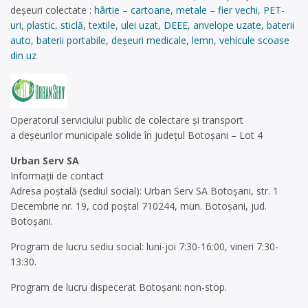
deșeuri colectate :
hârtie – cartoane
,
metale – fier vechi
,
PET-
uri
,
plastic
,
sticlă
,
textile
,
ulei uzat
,
DEEE
,
anvelope uzate
,
baterii
auto
,
baterii portabile
,
deșeuri medicale
,
lemn
,
vehicule scoase
din uz
Operatorul serviciului public de colectare și transport
a deșeurilor municipale solide în județul Botoșani – Lot 4
Urban Serv SA
Informații de contact
Adresa poștală (sediul social): Urban Serv SA Botoșani, str. 1
Decembrie nr. 19, cod poștal 710244, mun. Botoșani, jud.
Botoșani.
Program de lucru sediu social: luni-joi 7:30-16:00, vineri 7:30-
13:30.
Program de lucru dispecerat Botoșani: non-stop.