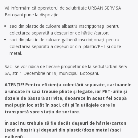
Vă informăm că operatorul de salubritate URBAN SERV SA
Botoșani pune la dispoziție:
saci din plastic de culoare albastră inscripționați pentru
colectarea separată a deșeurilor de hârtie /carton;
saci din plastic de culoare galbenă inscripționați pentru
colectarea separată a deșeurilor din plastic/PET și doze
metal.
Sacii se vor ridica de fiecare proprietar de la sediul Urban Serv
SA, str. 1 Decembrie nr.19, municipiul Botoșani.
ATENȚIE!
Pentru eficiența colectării separate, cartoanele
aruncate în saci trebuie pliate și legate, iar PET-urile şi
dozele de băutură strivite, deoarece în acest fel ocupă
mai puțin loc atât în saci, cât şi în utilajele care le
transportă spre stația de sortare.
În saci nu trebuie să fie decât deșeuri de hârtie/carton
(saci albaștri) și deșeuri din plastic/doze metal (saci
galbeni) .