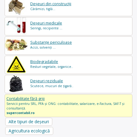
Deșeuri din construcții
Cărămizi, tiglă...
Deșeuri medicale
Seringi, recipente ...
Substanțe periculoase
Acizi, solvenți ...
Biodegradabile
Resturi vegetale, organice..
Deșeuri reziduale
Scutece, mucuri de țigară..
Contabilitate fără griji
Servicii pentru SRL, PFA și ONG: contabilitate, salarizare, e-Factura, SAF-T și
consultanță.
supercontabil.ro
Alte tipuri de deșeuri
Agricultura ecologică