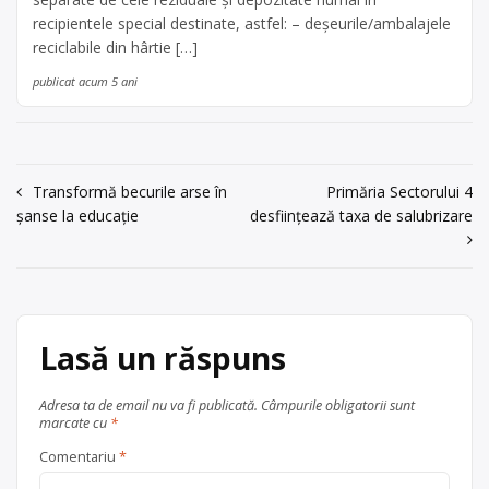
recipientele special destinate, astfel: – deșeurile/ambalajele
reciclabile din hârtie […]
publicat acum 5 ani
Navigare
Transformă becurile arse în
Primăria Sectorului 4
șanse la educație
desfiinţează taxa de salubrizare
în
articole
Lasă un răspuns
Adresa ta de email nu va fi publicată.
Câmpurile obligatorii sunt
marcate cu
*
Comentariu
*