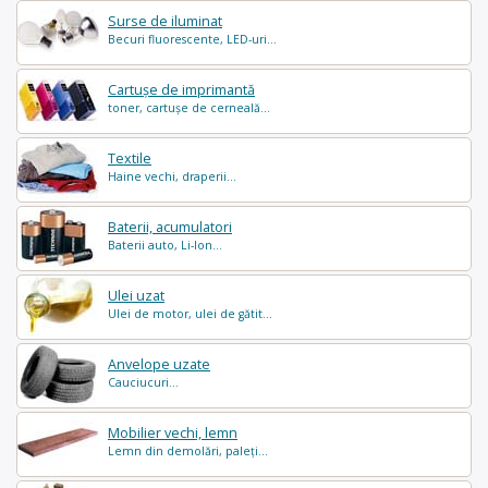
Surse de iluminat
Becuri fluorescente, LED-uri...
Cartușe de imprimantă
toner, cartușe de cerneală...
Textile
Haine vechi, draperii...
Baterii, acumulatori
Baterii auto, Li-Ion...
Ulei uzat
Ulei de motor, ulei de gătit...
Anvelope uzate
Cauciucuri...
Mobilier vechi, lemn
Lemn din demolări, paleți...