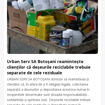
Urban Serv SA Botoșani reamintește
clienților că deșeurile reciclabile trebuie
separate de cele reziduale
URBAN SERV SA BOTOȘANI dorește să reamintească
clienților că, în afara de a fi obligații legale, colectarea
separată a deșeurilor și depozitarea acestora numai în
recipientele desemnate sunt dovada responsabilității ,
solidarității și spiritului civic. Deșeurile reciclabile trebuie
separate de cele reziduale și depozitate numai în