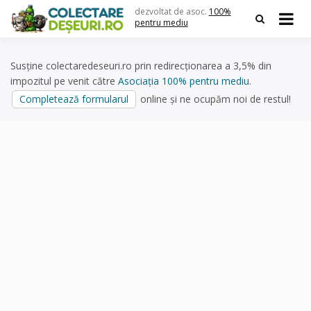
Skip
dezvoltat de asoc.
100%
to
pentru mediu
content
Susține colectaredeseuri.ro prin redirecționarea a 3,5% din
impozitul pe venit către
Asociația 100% pentru mediu
.
Completează formularul
online și ne ocupăm noi de restul!