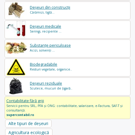
Deșeuri din construcții
Cărămizi, tiglă...
Deșeuri medicale
Seringi, recipente ...
Substanțe periculoase
Acizi, solvenți ...
Biodegradabile
Resturi vegetale, organice..
Deșeuri reziduale
Scutece, mucuri de țigară..
Contabilitate fără griji
Servicii pentru SRL, PFA și ONG: contabilitate, salarizare, e-Factura, SAF-T și
consultanță.
supercontabil.ro
Alte tipuri de deșeuri
Agricultura ecologică