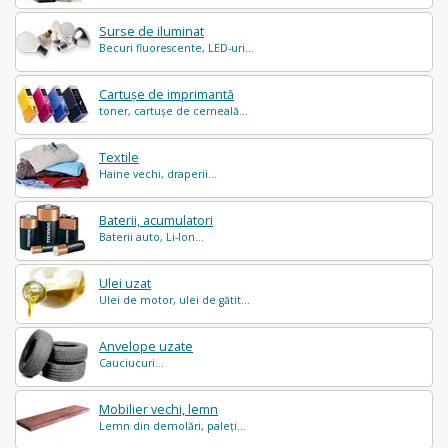
Surse de iluminat
Becuri fluorescente, LED-uri...
Cartușe de imprimantă
toner, cartușe de cerneală...
Textile
Haine vechi, draperii...
Baterii, acumulatori
Baterii auto, Li-Ion...
Ulei uzat
Ulei de motor, ulei de gătit...
Anvelope uzate
Cauciucuri...
Mobilier vechi, lemn
Lemn din demolări, paleți...