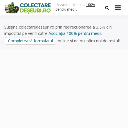
Skip
dezvoltat de asoc.
100%
to
pentru mediu
content
Susține colectaredeseuri.ro prin redirecționarea a 3,5% din
impozitul pe venit către
Asociația 100% pentru mediu
.
Completează formularul
online și ne ocupăm noi de restul!