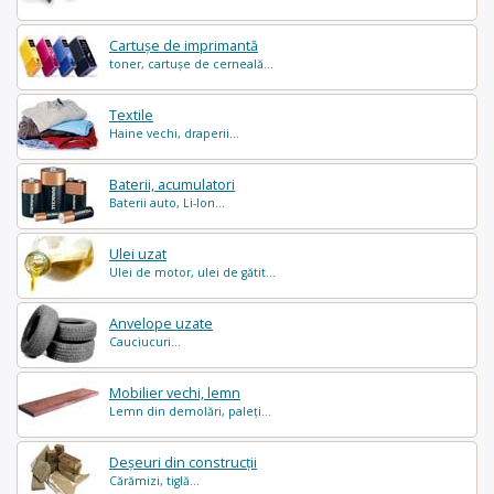
Cartușe de imprimantă
toner, cartușe de cerneală...
Textile
Haine vechi, draperii...
Baterii, acumulatori
Baterii auto, Li-Ion...
Ulei uzat
Ulei de motor, ulei de gătit...
Anvelope uzate
Cauciucuri...
Mobilier vechi, lemn
Lemn din demolări, paleți...
Deșeuri din construcții
Cărămizi, tiglă...