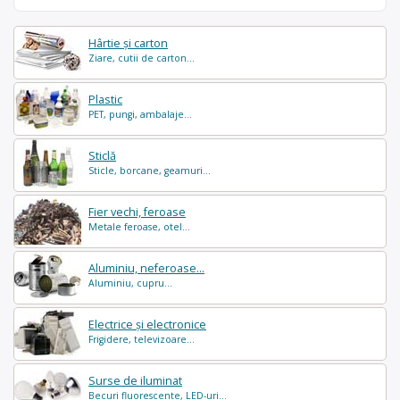
Hârtie și carton
Ziare, cutii de carton...
Plastic
PET, pungi, ambalaje...
Sticlă
Sticle, borcane, geamuri...
Fier vechi, feroase
Metale feroase, otel...
Aluminiu, neferoase...
Aluminiu, cupru...
Electrice și electronice
Frigidere, televizoare...
Surse de iluminat
Becuri fluorescente, LED-uri...