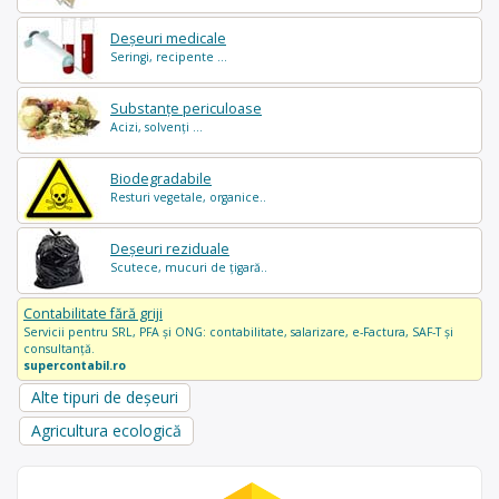
Deșeuri medicale
Seringi, recipente ...
Substanțe periculoase
Acizi, solvenți ...
Biodegradabile
Resturi vegetale, organice..
Deșeuri reziduale
Scutece, mucuri de țigară..
Contabilitate fără griji
Servicii pentru SRL, PFA și ONG: contabilitate, salarizare, e-Factura, SAF-T și
consultanță.
supercontabil.ro
Alte tipuri de deșeuri
Agricultura ecologică