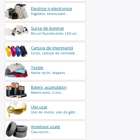
Electrice și electronice
Frigidere, televizoare...
Surse de iluminat
Becuri fluorescente, LED-uri...
Cartușe de imprimantă
toner, cartușe de cerneală...
Textile
Haine vechi, draperii...
Baterii, acumulatori
Baterii auto, Li-Ion...
Ulei uzat
Ulei de motor, ulei de gătit...
Anvelope uzate
Cauciucuri...