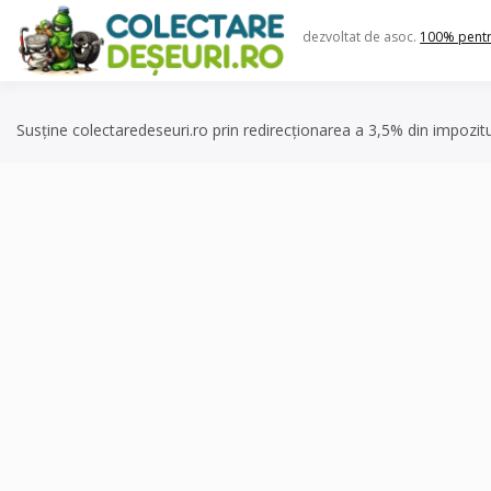
Skip
to
dezvoltat de asoc.
100% pent
content
Susține colectaredeseuri.ro prin redirecționarea a 3,5% din impozit