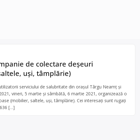
mpanie de colectare deşeuri
altele, uşi, tâmplărie)
zatorii serviciului de salubritate din oraşul Târgu Neamţ şi
2021, vineri, 5 martie şi sâmbătă, 6 martie 2021, organizează o
e (mobilier, saltele, uşi, tâmplărie). Cei interesaţi sunt rugaţi
.636 […]