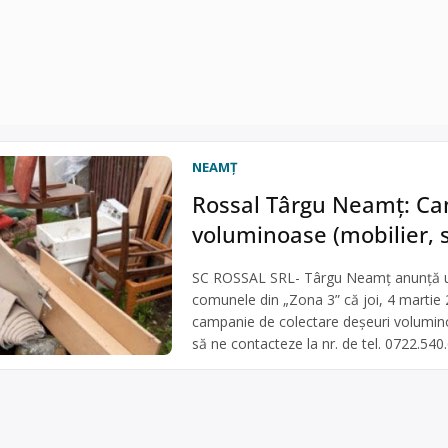
NEAMŢ
Rossal Târgu Neamţ: Ca
voluminoase (mobilier, s
SC ROSSAL SRL- Târgu Neamţ anunţă utili
comunele din „Zona 3” că joi, 4 martie 
campanie de colectare deşeuri voluminoas
să ne contacteze la nr. de tel. 0722.540