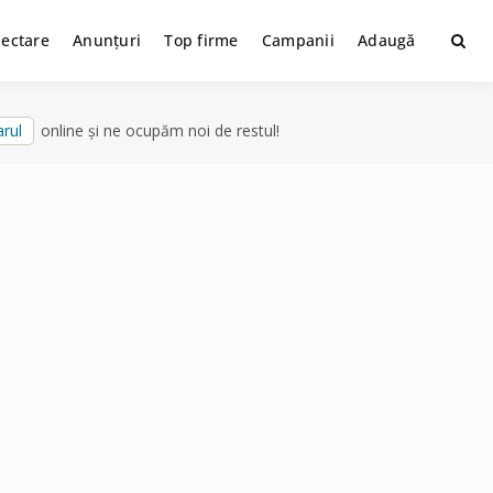
lectare
Anunțuri
Top firme
Campanii
Adaugă
rul
online și ne ocupăm noi de restul!