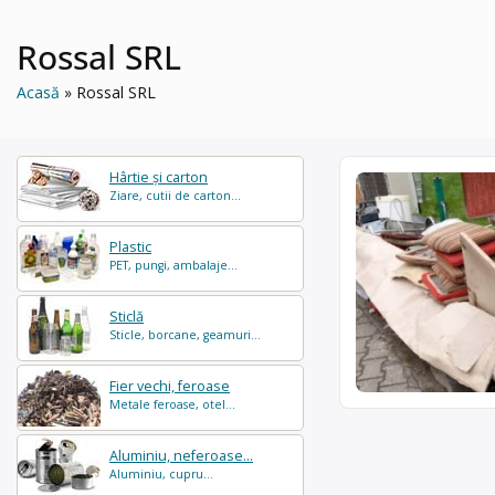
Rossal SRL
Acasă
Rossal SRL
Hârtie și carton
Ziare, cutii de carton...
Plastic
PET, pungi, ambalaje...
Sticlă
Sticle, borcane, geamuri...
Fier vechi, feroase
Metale feroase, otel...
Aluminiu, neferoase...
Aluminiu, cupru...