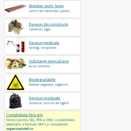
Mobilier vechi, lemn
Lemn din demolări, paleți...
Deșeuri din construcții
Cărămizi, tiglă...
Deșeuri medicale
Seringi, recipente ...
Substanțe periculoase
Acizi, solvenți ...
Biodegradabile
Resturi vegetale, organice..
Deșeuri reziduale
Scutece, mucuri de țigară..
Contabilitate fără griji
Servicii pentru SRL, PFA și ONG: contabilitate,
salarizare, e-Factura, SAF-T și consultanță.
supercontabil.ro