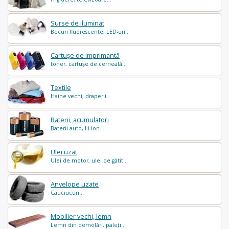
Surse de iluminat
Becuri fluorescente, LED-uri...
Cartușe de imprimantă
toner, cartușe de cerneală...
Textile
Haine vechi, draperii...
Baterii, acumulatori
Baterii auto, Li-Ion...
Ulei uzat
Ulei de motor, ulei de gătit...
Anvelope uzate
Cauciucuri...
Mobilier vechi, lemn
Lemn din demolări, paleți...