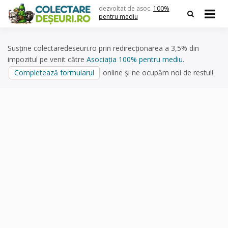
Skip
dezvoltat de asoc.
100%
to
pentru mediu
content
Susține colectaredeseuri.ro prin redirecționarea a 3,5% din
impozitul pe venit către
Asociația 100% pentru mediu
.
Completează formularul
online și ne ocupăm noi de restul!