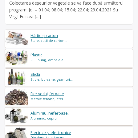
Colectarea deșeurilor vegetale se va face după următorul
program: Joi – 01.04; 08.04; 15.04; 22.04; 29.04.2021 Str.
Virgil Fulicea […]
Hârtie și carton
Ziare, cutii de carton...
Plastic
PET, pungi, ambalaje...
Sticlă
Sticle, borcane, geamuri...
Fier vechi, feroase
Metale feroase, otel...
Aluminiu, neferoase...
Aluminiu, cupru...
Electrice și electronice
Frigidere, televizoare...