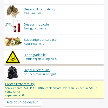
Deșeuri din construcții
Cărămizi, tiglă...
Deșeuri medicale
Seringi, recipente ...
Substanțe periculoase
Acizi, solvenți ...
Biodegradabile
Resturi vegetale, organice..
Deșeuri reziduale
Scutece, mucuri de țigară..
Contabilitate fără griji
Servicii pentru SRL, PFA și ONG: contabilitate, salarizare, e-Factura, SAF-T și
consultanță.
supercontabil.ro
Alte tipuri de deșeuri