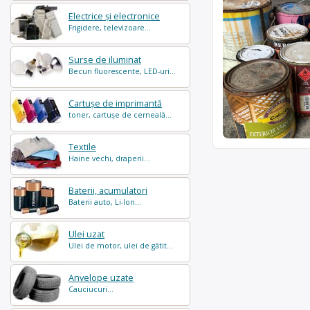
Electrice și electronice
Frigidere, televizoare...
Surse de iluminat
Becuri fluorescente, LED-uri...
Cartușe de imprimantă
toner, cartușe de cerneală...
Textile
Haine vechi, draperii...
Baterii, acumulatori
Baterii auto, Li-Ion...
Ulei uzat
Ulei de motor, ulei de gătit...
Anvelope uzate
Cauciucuri...