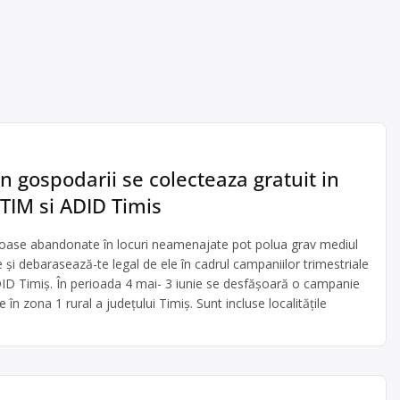
n gospodarii se colecteaza gratuit in
TIM si ADID Timis
oase abandonate în locuri neamenajate pot polua grav mediul
 și debarasează-te legal de ele în cadrul campaniilor trimestriale
ID Timiș. În perioada 4 mai- 3 iunie se desfăşoară o campanie
 în zona 1 rural a judeţului Timiş. Sunt incluse localitățile