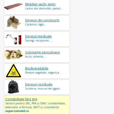
Mobilier vechi, lemn
Lemn din demolări, paleți...
Deșeuri din construcții
Cărămizi, tiglă...
Deșeuri medicale
Seringi, recipente ...
Substanțe periculoase
Acizi, solvenți ...
Biodegradabile
Resturi vegetale, organice..
Deșeuri reziduale
Scutece, mucuri de țigară..
Contabilitate fără griji
Servicii pentru SRL, PFA și ONG: contabilitate,
salarizare, e-Factura, SAF-T și consultanță.
supercontabil.ro