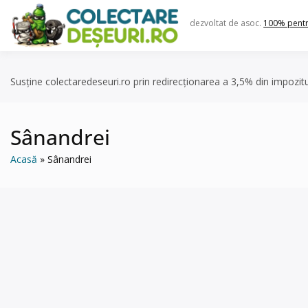
Skip
to
dezvoltat de asoc.
100% pent
content
Susține colectaredeseuri.ro prin redirecționarea a 3,5% din impozit
Sânandrei
Acasă
Sânandrei