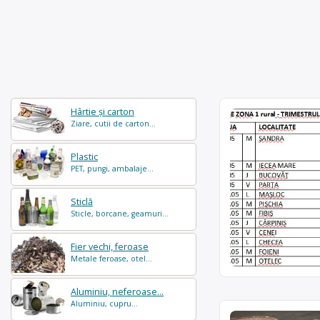
Hârtie și carton
Ziare, cutii de carton...
Plastic
PET, pungi, ambalaje...
Sticlă
Sticle, borcane, geamuri...
Fier vechi, feroase
Metale feroase, otel...
Aluminiu, neferoase...
Aluminiu, cupru...