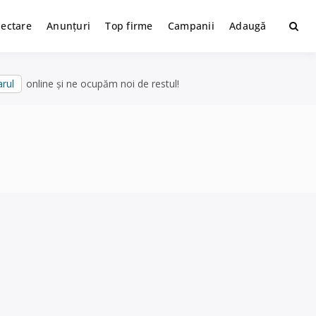
lectare
Anunțuri
Top firme
Campanii
Adaugă
rul
online și ne ocupăm noi de restul!