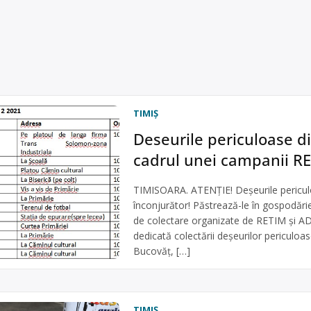
TIMIŞ
Deseurile periculoase di
cadrul unei campanii RE
TIMISOARA. ATENȚIE! Deșeurile pericul
înconjurător! Păstrează-le în gospodărie
de colectare organizate de RETIM și AD
dedicată colectării deșeurilor periculoase
Bucovăț, […]
TIMIŞ