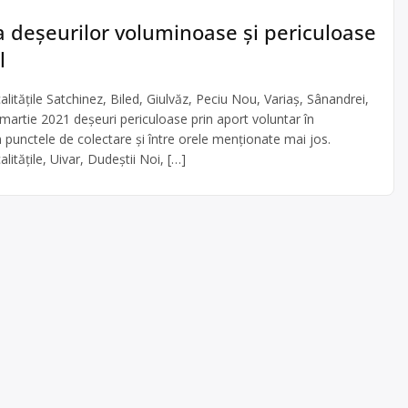
a deșeurilor voluminoase și periculoase
l
alitățile Satchinez, Biled, Giulvăz, Peciu Nou, Variaș, Sânandrei,
martie 2021 deșeuri periculoase prin aport voluntar în
n punctele de colectare și între orele menționate mai jos.
litățile, Uivar, Dudeștii Noi, […]