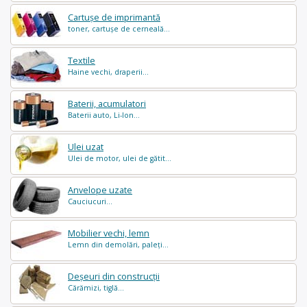
Cartușe de imprimantă
toner, cartușe de cerneală...
Textile
Haine vechi, draperii...
Baterii, acumulatori
Baterii auto, Li-Ion...
Ulei uzat
Ulei de motor, ulei de gătit...
Anvelope uzate
Cauciucuri...
Mobilier vechi, lemn
Lemn din demolări, paleți...
Deșeuri din construcții
Cărămizi, tiglă...