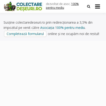
Skip
dezvoltat de asoc.
100%
to
pentru mediu
content
Susține colectaredeseuri.ro prin redirecționarea a 3,5% din
impozitul pe venit către
Asociația 100% pentru mediu
.
Completează formularul
online și ne ocupăm noi de restul!