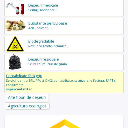
Deșeuri medicale
Seringi, recipente ...
Substanțe periculoase
Acizi, solvenți ...
Biodegradabile
Resturi vegetale, organice..
Deșeuri reziduale
Scutece, mucuri de țigară..
Contabilitate fără griji
Servicii pentru SRL, PFA și ONG: contabilitate, salarizare, e-Factura, SAF-T și
consultanță.
supercontabil.ro
Alte tipuri de deșeuri
Agricultura ecologică