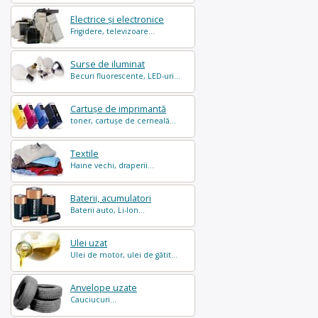
Electrice și electronice
Frigidere, televizoare...
Surse de iluminat
Becuri fluorescente, LED-uri...
Cartușe de imprimantă
toner, cartușe de cerneală...
Textile
Haine vechi, draperii...
Baterii, acumulatori
Baterii auto, Li-Ion...
Ulei uzat
Ulei de motor, ulei de gătit...
Anvelope uzate
Cauciucuri...