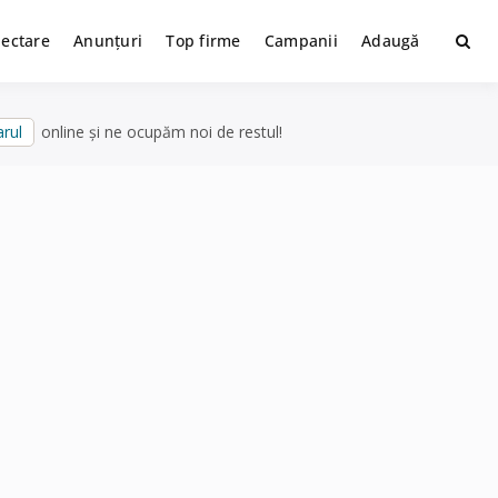
lectare
Anunțuri
Top firme
Campanii
Adaugă
rul
online și ne ocupăm noi de restul!