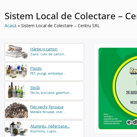
Sistem Local de Colectare – C
Acasă
Sistem Local de Colectare – Centru SRL
Hârtie și carton
Ziare, cutii de carton...
Plastic
PET, pungi, ambalaje...
Sticlă
Sticle, borcane, geamuri...
Fier vechi, feroase
Metale feroase, otel...
Aluminiu, neferoase...
Aluminiu, cupru...