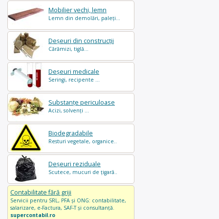
Mobilier vechi, lemn
Lemn din demolări, paleți...
Deșeuri din construcții
Cărămizi, tiglă...
Deșeuri medicale
Seringi, recipente ...
Substanțe periculoase
Acizi, solvenți ...
Biodegradabile
Resturi vegetale, organice..
Deșeuri reziduale
Scutece, mucuri de țigară..
Contabilitate fără griji
Servicii pentru SRL, PFA și ONG: contabilitate,
salarizare, e-Factura, SAF-T și consultanță.
supercontabil.ro