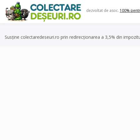
Skip
to
dezvoltat de asoc.
100% pent
content
Susține colectaredeseuri.ro prin redirecționarea a 3,5% din impozit