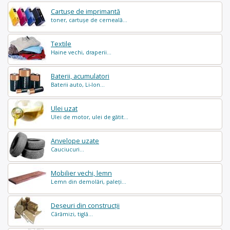
Cartușe de imprimantă
toner, cartușe de cerneală...
Textile
Haine vechi, draperii...
Baterii, acumulatori
Baterii auto, Li-Ion...
Ulei uzat
Ulei de motor, ulei de gătit...
Anvelope uzate
Cauciucuri...
Mobilier vechi, lemn
Lemn din demolări, paleți...
Deșeuri din construcții
Cărămizi, tiglă...