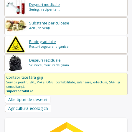
Deșeuri medicale
Seringi, recipente ...
Substanțe periculoase
Acizi, solvenți ...
Biodegradabile
Resturi vegetale, organice..
Deșeuri reziduale
Scutece, mucuri de țigară..
Contabilitate fără griji
Servicii pentru SRL, PFA și ONG: contabilitate, salarizare, e-Factura, SAF-T și
consultanță.
supercontabil.ro
Alte tipuri de deșeuri
Agricultura ecologică