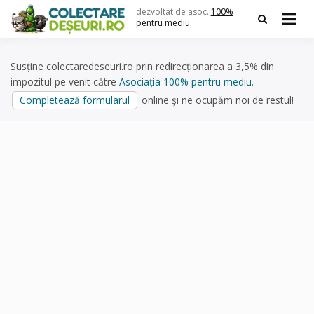
Skip
dezvoltat de asoc.
100%
to
pentru mediu
content
Susține colectaredeseuri.ro prin redirecționarea a 3,5% din
impozitul pe venit către
Asociația 100% pentru mediu
.
Completează formularul
online și ne ocupăm noi de restul!