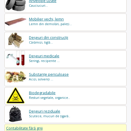
Anvelope uzate
Cauciucuri...
Mobilier vechi, lemn
Lemn din demolări, paleți...
Deșeuri din construcții
Cărămizi, tiglă...
Deșeuri medicale
Seringi, recipente ...
Substanțe periculoase
Acizi, solvenți ...
Biodegradabile
Resturi vegetale, organice..
Deșeuri reziduale
Scutece, mucuri de țigară..
Contabilitate fără griji