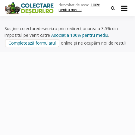
Skip
dezvoltat de asoc.
100%
to
pentru mediu
content
Susține colectaredeseuri.ro prin redirecționarea a 3,5% din
impozitul pe venit către
Asociația 100% pentru mediu
.
Completează formularul
online și ne ocupăm noi de restul!