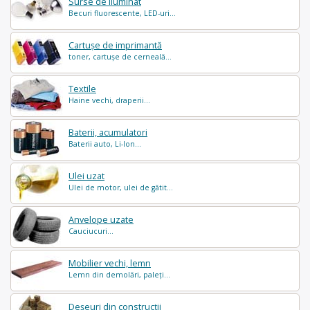
Surse de iluminat
Becuri fluorescente, LED-uri...
Cartușe de imprimantă
toner, cartușe de cerneală...
Textile
Haine vechi, draperii...
Baterii, acumulatori
Baterii auto, Li-Ion...
Ulei uzat
Ulei de motor, ulei de gătit...
Anvelope uzate
Cauciucuri...
Mobilier vechi, lemn
Lemn din demolări, paleți...
Deșeuri din construcții