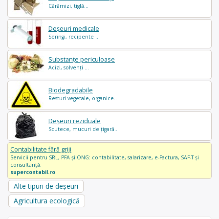
Cărămizi, tiglă...
Deșeuri medicale
Seringi, recipente ...
Substanțe periculoase
Acizi, solvenți ...
Biodegradabile
Resturi vegetale, organice..
Deșeuri reziduale
Scutece, mucuri de țigară..
Contabilitate fără griji
Servicii pentru SRL, PFA și ONG: contabilitate, salarizare, e-Factura, SAF-T și
consultanță.
supercontabil.ro
Alte tipuri de deșeuri
Agricultura ecologică