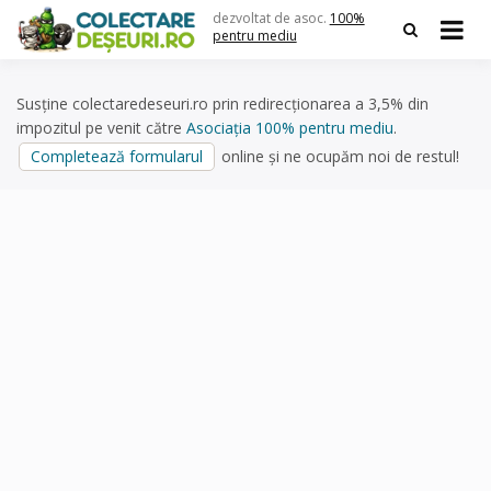
Skip
dezvoltat de asoc.
100%
to
pentru mediu
content
Susține colectaredeseuri.ro prin redirecționarea a 3,5% din
impozitul pe venit către
Asociația 100% pentru mediu
.
Completează formularul
online și ne ocupăm noi de restul!