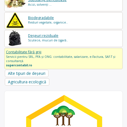
Acizi, solvenți ...
Biodegradabile
Resturi vegetale, organice..
Deșeuri reziduale
Scutece, mucuri de țigară..
Contabilitate fără griji
Servicii pentru SRL, PFA și ONG: contabilitate, salarizare, e-Factura, SAF-T și
consultanță.
supercontabil.ro
Alte tipuri de deșeuri
Agricultura ecologică