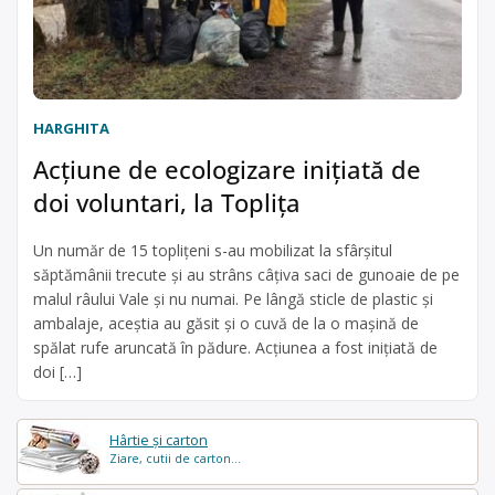
HARGHITA
Acţiune de ecologizare inițiată de
doi voluntari, la Topliţa
Un număr de 15 topliţeni s-au mobilizat la sfârşitul
săptămânii trecute şi au strâns câţiva saci de gunoaie de pe
malul râului Vale şi nu numai. Pe lângă sticle de plastic şi
ambalaje, aceştia au găsit şi o cuvă de la o maşină de
spălat rufe aruncată în pădure. Acţiunea a fost iniţiată de
doi […]
Hârtie și carton
Ziare, cutii de carton...