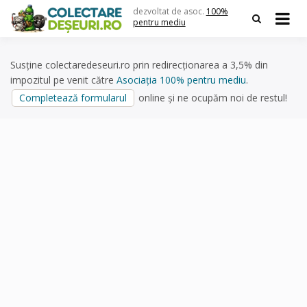
Skip
dezvoltat de asoc.
100%
to
pentru mediu
content
Susține colectaredeseuri.ro prin redirecționarea a 3,5% din
impozitul pe venit către
Asociația 100% pentru mediu
.
Completează formularul
online și ne ocupăm noi de restul!