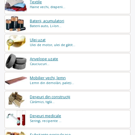
Textile
Haine vechi, draperii...
Baterii, acumulatori
Baterii auto, Li-Ion...
Ulei uzat
Ulei de motor, ulei de gătit...
Anvelope uzate
Cauciucuri...
Mobilier vechi, lemn
Lemn din demolări, paleți...
Deșeuri din construcții
Cărămizi, tiglă...
Deșeuri medicale
Seringi, recipente ...
Substanțe periculoase