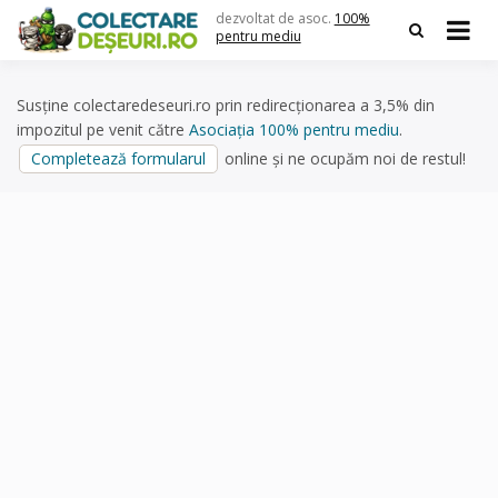
Skip
dezvoltat de asoc.
100%
to
pentru mediu
content
Susține colectaredeseuri.ro prin redirecționarea a 3,5% din
impozitul pe venit către
Asociația 100% pentru mediu
.
Completează formularul
online și ne ocupăm noi de restul!