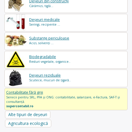
Deșeuri din construcții
Cărămizi, tiglă...
Deșeuri medicale
Seringi, recipente ...
Substanțe periculoase
Acizi, solvenți ...
Biodegradabile
Resturi vegetale, organice..
Deșeuri reziduale
Scutece, mucuri de țigară..
Contabilitate fără griji
Servicii pentru SRL, PFA și ONG: contabilitate, salarizare, e-Factura, SAF-T și
consultanță.
supercontabil.ro
Alte tipuri de deșeuri
Agricultura ecologică