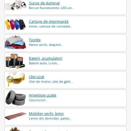
Surse de iluminat
Becuri fluorescente, LED-uri...
Cartușe de imprimantă
toner, cartușe de cerneală...
Textile
Haine vechi, draperii...
Baterii, acumulatori
Baterii auto, Li-Ion...
Ulei uzat
Ulei de motor, ulei de gătit...
Anvelope uzate
Cauciucuri...
Mobilier vechi, lemn
Lemn din demolări, paleți...