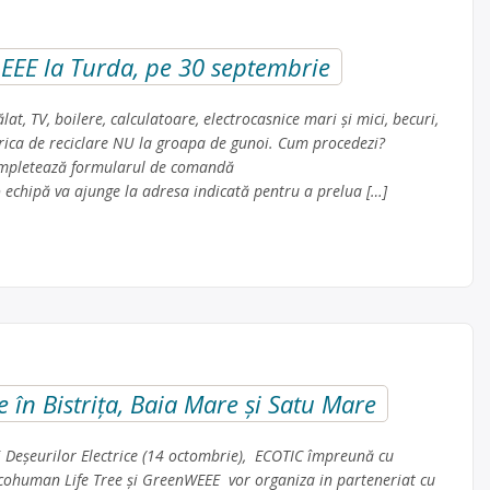
EEE la Turda, pe 30 septembrie
lat, TV, boilere, calculatoare, electrocasnice mari și mici, becuri,
fabrica de reciclare NU la groapa de gunoi. Cum procedezi?
mpletează formularul de comandă
 echipă va ajunge la adresa indicată pentru a prelua […]
e în Bistrița, Baia Mare și Satu Mare
ii Deșeurilor Electrice (14 octombrie), ECOTIC împreună cu
 Ecohuman Life Tree și GreenWEEE vor organiza in parteneriat cu