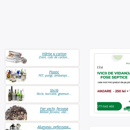
Hârtie și carton
Ziare, cutii de carton...
Plastic
PET, pungi, ambalaje...
Sticlă
Sticle, borcane, geamuri...
Fier vechi, feroase
Metale feroase, otel...
Aluminiu, neferoase...