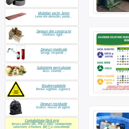
Mobilier vechi, lemn
Lemn din demolări, paleți...
Deșeuri din construcții
Cărămizi, tiglă...
Deșeuri medicale
Seringi, recipente ...
Substanțe periculoase
Acizi, solvenți ...
Biodegradabile
Resturi vegetale, organice..
Deșeuri reziduale
Scutece, mucuri de țigară..
Contabilitate fără griji
Servicii pentru SRL, PFA și ONG: contabilitate,
salarizare, e-Factura, SAF-T și consultanță.