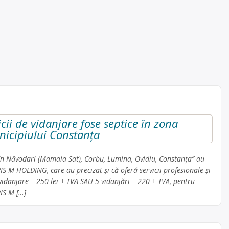
cii de vidanjare fose septice în zona
icipiului Constanța
e în Năvodari (Mamaia Sat), Corbu, Lumina, Ovidiu, Constanța” au
 M HOLDING, care au precizat și că oferă servicii profesionale și
vidanjare – 250 lei + TVA SAU 5 vidanjări – 220 + TVA, pentru
IS M […]