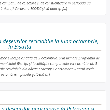
e campanii de colectare și de conștientizare în perioada 30
 vizitați Caravana ECOTIC și să aduceți […]
 deșeurilor reciclabile în luna octombrie,
la Bistrița
mbrie începe cu data de 3 octombrie, prin urmare programul de
 municipiul Bistrița și localitățile componente este următorul: 5
le reciclabile din hârtie / carton; 12 octombrie – sacul verde
19 octombrie – pubela galbenă […]
a deșeurilor periculoase în Petroșani și