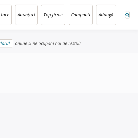
ctare
Anunțuri
Top firme
Campanii
Adaugă
larul
online și ne ocupăm noi de restul!