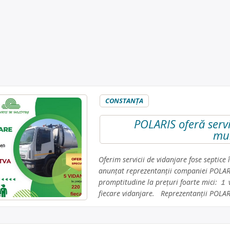
CONSTANŢA
POLARIS oferă servi
mun
Oferim servicii de vidanjare fose septic
anunțat reprezentanții companiei POLARIS
promptitudine la prețuri foarte mici: １ 
fiecare vidanjare. Reprezentanții POLAR