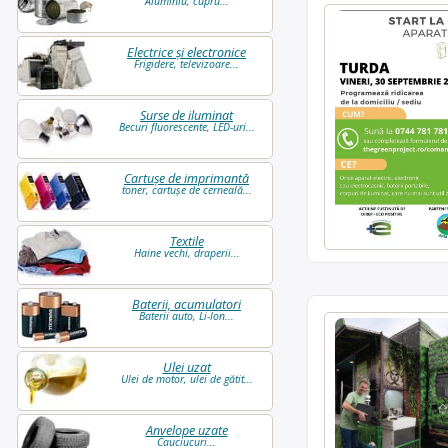
Aluminiu, cupru...
Electrice și electronice
Frigidere, televizoare...
Surse de iluminat
Becuri fluorescente, LED-uri...
Cartușe de imprimantă
toner, cartușe de cerneală...
Textile
Haine vechi, draperii...
Baterii, acumulatori
Baterii auto, Li-Ion...
Ulei uzat
Ulei de motor, ulei de gătit...
Anvelope uzate
Cauciucuri...