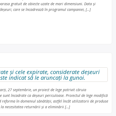
barasa gratuit de obiecte uzate de mari dimensiuni. Data și
e deșeuri, care se încadrează în programul campaniei, […]
te și cele expirate, considerate deşeuri
ste indicat să le aruncați la gunoi.
rţi, 27 septembrie, un proiect de lege potrivit căruia
e sunt încadrate ca deşeuri periculoase. Proiectul de lege modifică
reforma în domeniul sănătăţii, astfel încât utilizatorii de produse
 la necesitatea returnării şi a eliminării […]