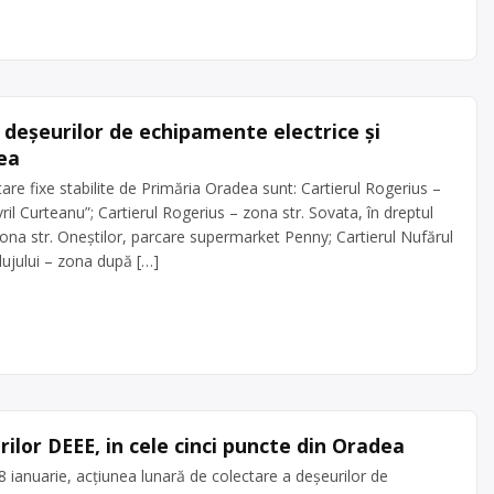
 deşeurilor de echipamente electrice şi
ea
are fixe stabilite de Primăria Oradea sunt: Cartierul Rogerius –
il Curteanu”; Cartierul Rogerius – zona str. Sovata, în dreptul
zona str. Oneştilor, parcare supermarket Penny; Cartierul Nufărul
lujului – zona după […]
ilor DEEE, in cele cinci puncte din Oradea
ianuarie, acțiunea lunară de colectare a deşeurilor de