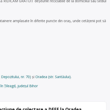
să RIDICĂM GRATUIT deșeurile reciclabile de la domiciliul sau sediul
ntainere amplasate în diferite puncte din oraș, unde cetățenii pot să
. Depozitului, nr. 70)
și
Oradea (str. Santăului)
.
n Țileagd, județul Bihor
acțiune de colectare a DEEE la Oradea