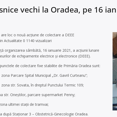
snice vechi la Oradea, pe 16 ia
 are loc o nouă acțiune de colectare a DEEE
in Actualitate 0 1140 vizualizari
ă organizarea sâmbătă, 16 ianuarie 2021, a acţiunii lunare
eurilor de echipamente electrice şi electronice (DEEE).
punctele de colectare fixe stabilite de Primăria Oradea sunt:
– zona Parcare Spital Municipal „Dr. Gavril Curteanu”;
– zona str. Sovata, în dreptul Punctului Termic 109;
ona str. Oneştilor, parcare supermarket Penny;
zona ultimei staţii de tramvai;
ona după Staţionar 3 – Obstetrică-Ginecologie Oradea.