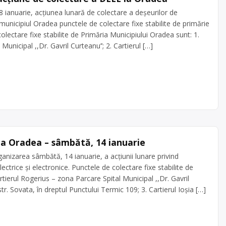
ianuarie, acțiunea lunară de colectare a deşeurilor de
 municipiul Oradea punctele de colectare fixe stabilite de primărie
olectare fixe stabilite de Primăria Municipiului Oradea sunt: 1.
unicipal ,,Dr. Gavril Curteanu’’; 2. Cartierul […]
la Oradea – sâmbătă, 14 ianuarie
anizarea sâmbătă, 14 ianuarie, a acţiunii lunare privind
ctrice şi electronice. Punctele de colectare fixe stabilite de
tierul Rogerius – zona Parcare Spital Municipal ,,Dr. Gavril
tr. Sovata, în dreptul Punctului Termic 109; 3. Cartierul Ioşia […]