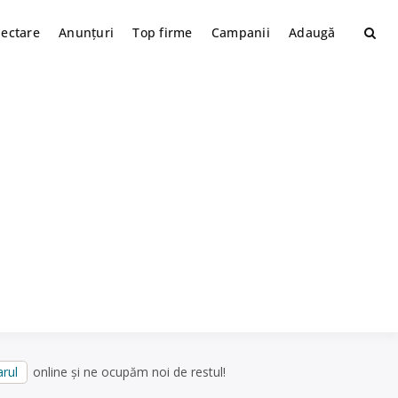
lectare
Anunțuri
Top firme
Campanii
Adaugă
rul
online și ne ocupăm noi de restul!