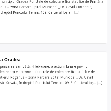
 municipiul Oradea Punctele de colectare fixe stabilite de Primăria
ius – zona Parcare Spital Municipal ,,Dr. Gavril Curteanu’’;
 dreptul Punctului Termic 109; Cartierul Ioşia – […]
 la Oradea
anizarea sâmbătă, 4 februarie, a acţiunii lunare privind
ctrice şi electronice. Punctele de colectare fixe stabilite de
tierul Rogerius – zona Parcare Spital Municipal ,,Dr. Gavril
tr. Sovata, în dreptul Punctului Termic 109; 3. Cartierul Ioşia […]