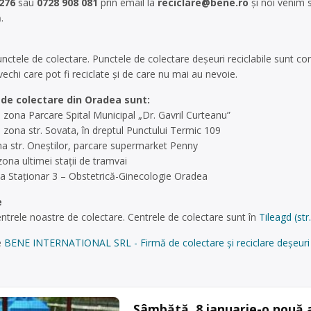
276
sau
0728 908 081
prin email la
reciclare@bene.ro
și noi venim 
.
unctele de colectare. Punctele de colectare deșeuri reciclabile sunt co
vechi care pot fi reciclate și de care nu mai au nevoie.
 de colectare din Oradea sunt:
– zona Parcare Spital Municipal „Dr. Gavril Curteanu”
– zona str. Sovata, în dreptul Punctului Termic 109
ona str. Oneştilor, parcare supermarket Penny
zona ultimei staţii de tramvai
ona Staționar 3 – Obstetrică-Ginecologie Oradea
e
entrele noastre de colectare. Centrele de colectare sunt în
Tileagd (str
e
BENE INTERNATIONAL SRL - Firmă de colectare și reciclare deșeuri î
Sâmbătă, 8 ianuarie-o nouă 