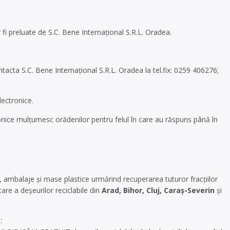
 fi preluate de S.C. Bene Internaţional S.R.L. Oradea.
ntacta S.C. Bene Internaţional S.R.L. Oradea la tel.fix: 0259 406276;
lectronice.
onice mulţumesc orădenilor pentru felul în care au răspuns până în
, ambalaje și mase plastice urmărind recuperarea tuturor fracțiilor
tare a deșeurilor reciclabile din
Arad, Bihor, Cluj, Caraș-Severin
și
: