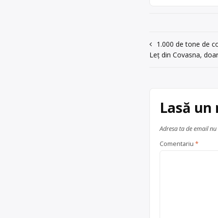
Navigare
1.000 de tone de co
Leț din Covasna, doar
în
articole
Lasă un
Adresa ta de email nu 
Comentariu
*