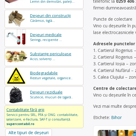
telefonic la
0259 406 
Lemn din demolări, paleți...
firmei dumneavoastră
Deșeuri din construcții
Puncte de colectare
Cărămizi, tiglă...
Vino cu deșeurile în p
lase electrocasnicele 
Deșeuri medicale
Seringi, recipente ...
Adresele punctelor
1. Cartierul Rogerius 
Substanțe periculoase
2. Cartierul Rogerius 
Acizi, solvenți ...
3. Cartierul Ioşia – z
4. Cartierul Nufărul – 
Biodegradabile
5. Calea Clujului – z
Resturi vegetale, organice..
Centre de colectar
Deșeuri reziduale
Vino cu deșeurile în c
Scutece, mucuri de țigară..
Vezi mai multe despr
Contabilitate fără griji
Servicii pentru SRL, PFA și ONG: contabilitate,
Etichete:
Bihor
salarizare, e-Factura, SAF-T și consultanță.
supercontabil.ro
Alte tipuri de deșeuri