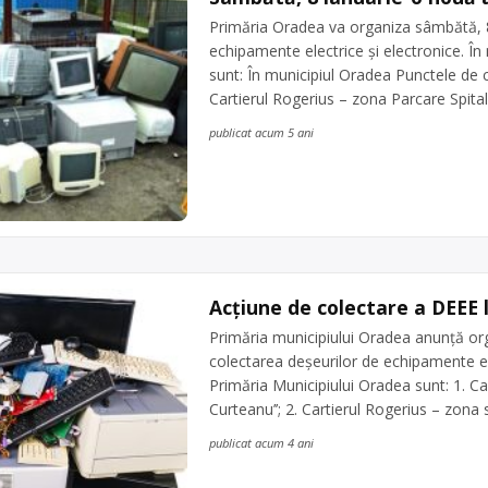
Primăria Oradea va organiza sâmbătă, 8 
echipamente electrice şi electronice. În
sunt: În municipiul Oradea Punctele de c
Cartierul Rogerius – zona Parcare Spital M
publicat acum 5 ani
Acțiune de colectare a DEEE 
Primăria municipiului Oradea anunţă org
colectarea deşeurilor de echipamente ele
Primăria Municipiului Oradea sunt: 1. Car
Curteanu’’; 2. Cartierul Rogerius – zona s
publicat acum 4 ani