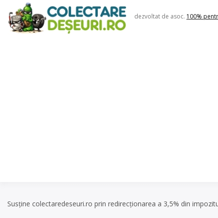
Skip
to
dezvoltat de asoc.
100% pent
content
Susține colectaredeseuri.ro prin redirecționarea a 3,5% din impozit