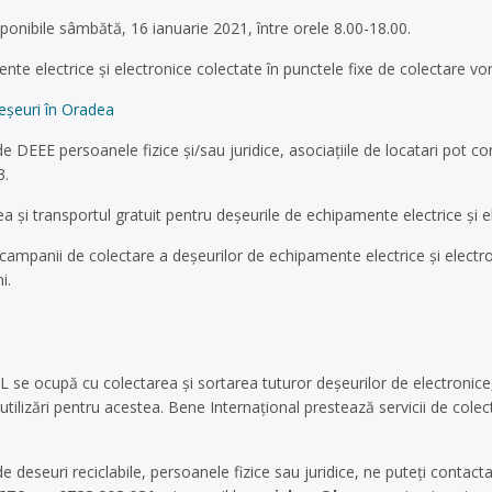
sponibile sâmbătă, 16 ianuarie 2021, între orele 8.00-18.00.
te electrice şi electronice colectate în punctele fixe de colectare vor
eşeuri în Oradea
de DEEE persoanele fizice şi/sau juridice, asociaţiile de locatari pot co
3.
a şi transportul gratuit pentru deşeurile de echipamente electrice şi e
 campanii de colectare a deşeurilor de echipamente electrice şi electr
i.
L se ocupă cu colectarea și sortarea tuturor deșeurilor de electronice
 utilizări pentru acestea. Bene Internațional prestează servicii de colec
e deseuri reciclabile, persoanele fizice sau juridice, ne puteți contacta