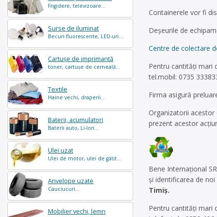
Frigidere, televizoare...
Containerele vor fi di
Surse de iluminat
Deşeurile de echipamen
Becuri fluorescente, LED-uri...
Centre de colectare d
Cartușe de imprimantă
Pentru cantităţi mari 
toner, cartușe de cerneală...
tel.mobil: 0735 33383
Textile
Firma asigură preluare
Haine vechi, draperii...
Organizatorii acestor
Baterii, acumulatori
prezent acestor acţiun
Baterii auto, Li-Ion...
Ulei uzat
Ulei de motor, ulei de gătit...
Bene Internațional SR
și identificarea de noi
Anvelope uzate
Cauciucuri...
Timiș.
Pentru cantităţi mari d
Mobilier vechi, lemn