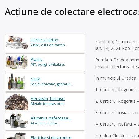
Acțiune de colectare electroca
Hârtie și carton
Sâmbătă, 16 ianuarie,
Ziare, cutii de carton...
ian. 14, 2021 Pop Flor
Plastic
Primăria Oradea anunţ
PET, pungi, ambalaje...
privind colectarea deş
În municipiul Oradea, 
Sticlă
Sticle, borcane, geamuri...
1. Cartierul Rogerius 
Fier vechi, feroase
2. Cartierul Rogerius 
Metale feroase, otel...
3. Cartierul Ioşia – z
Aluminiu, neferoase...
Aluminiu, cupru...
4. Cartierul Nufărul – 
5. Calea Clujului – z
Electrice și electronice