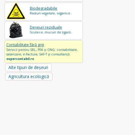
Biodegradabile
Resturi vegetale, organice..
Deșeuri reziduale
Scutece, mucuri de țigară..
Contabilitate fără griji
Servicii pentru SRL, PFA și ONG: contabilitate,
salarizare, e-Factura, SAF-T și consultanță.
supercontabil.ro
Alte tipuri de deșeuri
Agricultura ecologică