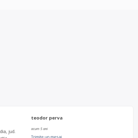
teodor perva
acum 5 ani
dia, jud.
Trimite un mesaj