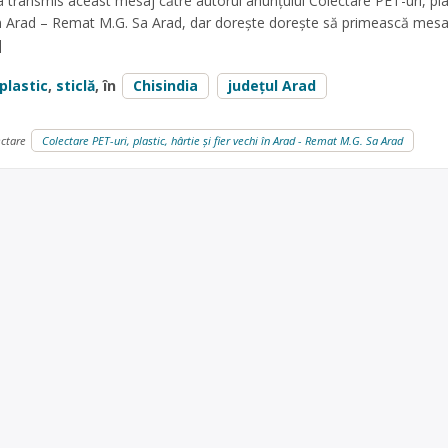
 transmis aceast mesaj către autorul anunțului Colectare PET-uri, pla
i în Arad – Remat M.G. Sa Arad, dar dorește dorește să primească mesa
]
plastic
,
sticlă
, în
Chisindia
județul Arad
ectare
Colectare PET-uri, plastic, hârtie și fier vechi în Arad - Remat M.G. Sa Arad