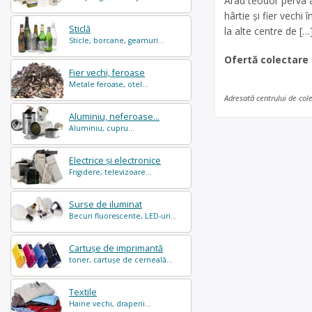
Arad teodor perva a
hârtie și fier vech
Sticlă
la alte centre de […
Sticle, borcane, geamuri...
Ofertă colectare
Fier vechi, feroase
Metale feroase, otel...
Adresată centrului de col
Aluminiu, neferoase...
Aluminiu, cupru...
Electrice și electronice
Frigidere, televizoare...
Surse de iluminat
Becuri fluorescente, LED-uri...
Cartușe de imprimantă
toner, cartușe de cerneală...
Textile
Haine vechi, draperii...