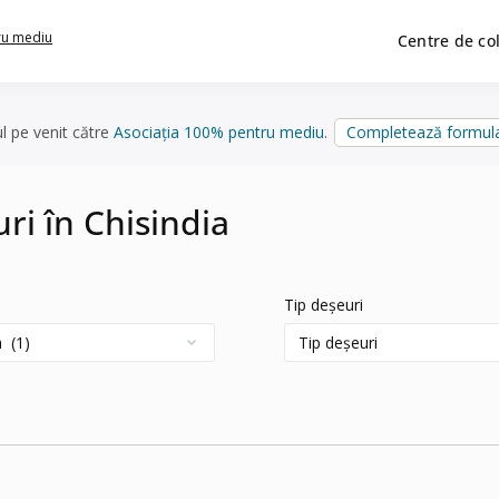
ru mediu
Centre de co
ul pe venit către
Asociația 100% pentru mediu
.
Completează formula
uri în Chisindia
Tip deșeuri