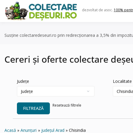
Skip
to
dezvoltat de asoc.
100% pent
content
Susține colectaredeseuri.ro prin redirecționarea a 3,5% din impozit
Cereri și oferte colectare deșe
Județe
Localitate
Resetează filtrele
FILTREAZĂ
Acasă
Anunțuri
județul Arad
Chisindia