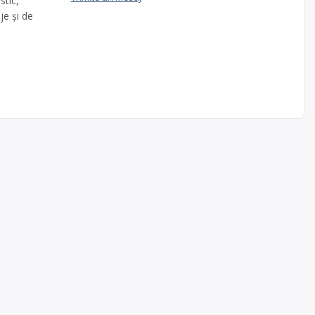
stic,
je și de