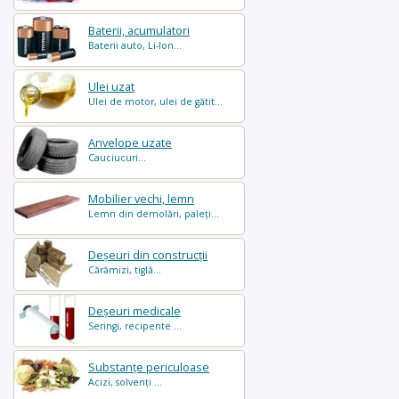
Baterii, acumulatori
Baterii auto, Li-Ion...
Ulei uzat
Ulei de motor, ulei de gătit...
Anvelope uzate
Cauciucuri...
Mobilier vechi, lemn
Lemn din demolări, paleți...
Deșeuri din construcții
Cărămizi, tiglă...
Deșeuri medicale
Seringi, recipente ...
Substanțe periculoase
Acizi, solvenți ...