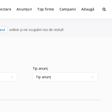
lectare
Anunțuri
Top firme
Campanii
Adaugă
rul
online și ne ocupăm noi de restul!
Tip anunț