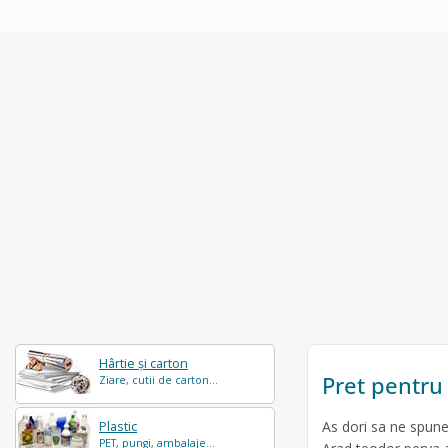
Hârtie și carton
Pret pentru 
Ziare, cutii de carton...
As dori sa ne spunet
Plastic
PET, pungi, ambalaje...