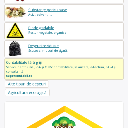
Substanțe periculoase
Acizi, solvenți ...
Biodegradabile
Resturi vegetale, organice..
Deșeuri reziduale
Scutece, mucuri de țigară..
Contabilitate fără griji
Servicii pentru SRL, PFA și ONG: contabilitate, salarizare, e-Factura, SAF-T și
consultanță.
supercontabil.ro
Alte tipuri de deșeuri
Agricultura ecologică