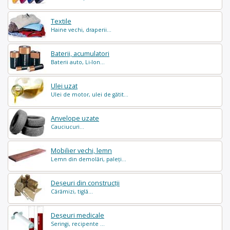
Textile
Haine vechi, draperii...
Baterii, acumulatori
Baterii auto, Li-Ion...
Ulei uzat
Ulei de motor, ulei de gătit...
Anvelope uzate
Cauciucuri...
Mobilier vechi, lemn
Lemn din demolări, paleți...
Deșeuri din construcții
Cărămizi, tiglă...
Deșeuri medicale
Seringi, recipente ...