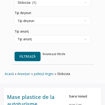
Tip deșeuri
Tip anunț
Resetează filtrele
FILTREAZĂ
Acasă
Anunțuri
județul Arges
Slobozia
Mase plastice de la
Saru Ionut
autoturisme
acum 5 ani