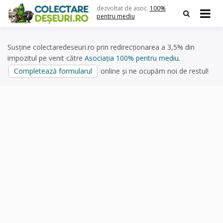
Skip
dezvoltat de asoc.
100%
to
pentru mediu
content
Susține colectaredeseuri.ro prin redirecționarea a 3,5% din
impozitul pe venit către
Asociația 100% pentru mediu
.
Completează formularul
online și ne ocupăm noi de restul!