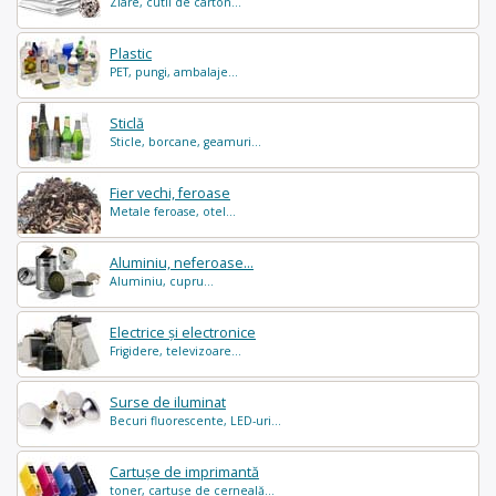
Ziare, cutii de carton...
Plastic
PET, pungi, ambalaje...
Sticlă
Sticle, borcane, geamuri...
Fier vechi, feroase
Metale feroase, otel...
Aluminiu, neferoase...
Aluminiu, cupru...
Electrice și electronice
Frigidere, televizoare...
Surse de iluminat
Becuri fluorescente, LED-uri...
Cartușe de imprimantă
toner, cartușe de cerneală...