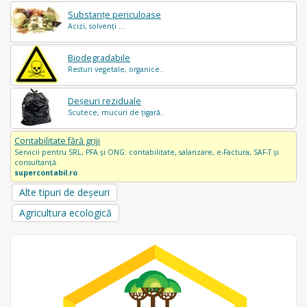
Substanțe periculoase
Acizi, solvenți ...
Biodegradabile
Resturi vegetale, organice..
Deșeuri reziduale
Scutece, mucuri de țigară..
Contabilitate fără griji
Servicii pentru SRL, PFA și ONG: contabilitate, salarizare, e-Factura, SAF-T și
consultanță.
supercontabil.ro
Alte tipuri de deșeuri
Agricultura ecologică