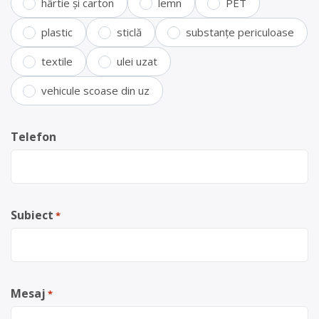
hârtie și carton
lemn
PET
plastic
sticlă
substanțe periculoase
textile
ulei uzat
vehicule scoase din uz
Telefon
Subiect
*
Mesaj
*