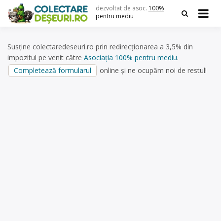
Skip
dezvoltat de asoc.
100%
to
pentru mediu
content
Susține colectaredeseuri.ro prin redirecționarea a 3,5% din
impozitul pe venit către
Asociația 100% pentru mediu
.
Completează formularul
online și ne ocupăm noi de restul!