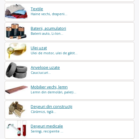
Textile
Haine vechi, draperii...
Baterii, acumulatori
Baterii auto, Li-Ion...
Ulei uzat
Ulei de motor, ulei de gătit...
Anvelope uzate
Cauciucuri...
Mobilier vechi, lemn
Lemn din demolări, paleți...
Deșeuri din construcții
Cărămizi, tiglă...
Deșeuri medicale
Seringi, recipente ...