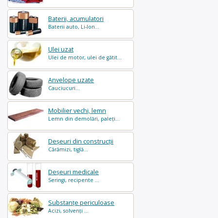
Baterii, acumulatori
Baterii auto, Li-Ion...
Ulei uzat
Ulei de motor, ulei de gătit...
Anvelope uzate
Cauciucuri...
Mobilier vechi, lemn
Lemn din demolări, paleți...
Deșeuri din construcții
Cărămizi, tiglă...
Deșeuri medicale
Seringi, recipente ...
Substanțe periculoase
Acizi, solvenți ...