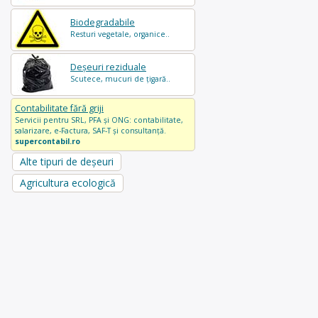
Biodegradabile
Resturi vegetale, organice..
Deșeuri reziduale
Scutece, mucuri de țigară..
Contabilitate fără griji
Servicii pentru SRL, PFA și ONG: contabilitate,
salarizare, e-Factura, SAF-T și consultanță.
supercontabil.ro
Alte tipuri de deșeuri
Agricultura ecologică