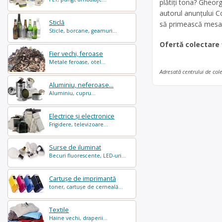
plătiți tona? Gheorg
autorul anunțului C
Sticlă
să primească mesaje
Sticle, borcane, geamuri...
Ofertă colectare
Fier vechi, feroase
Metale feroase, otel...
Adresată centrului de col
Aluminiu, neferoase...
Aluminiu, cupru...
Electrice și electronice
Frigidere, televizoare...
Surse de iluminat
Becuri fluorescente, LED-uri...
Cartușe de imprimantă
toner, cartușe de cerneală...
Textile
Haine vechi, draperii...