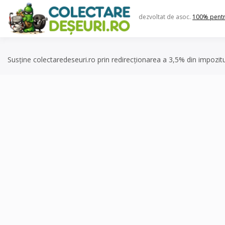
Skip
to
dezvoltat de asoc.
100% pent
content
Susține colectaredeseuri.ro prin redirecționarea a 3,5% din impozit