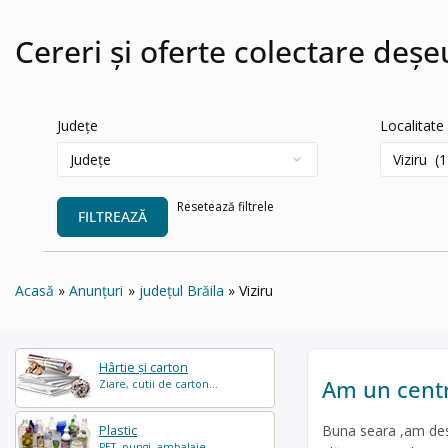
Cereri și oferte colectare deșeu
Județe
Localitate
Resetează filtrele
FILTREAZĂ
Acasă
Anunțuri
județul Brăila
Viziru
Hârtie și carton
Am un centru
Ziare, cutii de carton...
Buna seara ,am desc
Plastic
PET, pungi, ambalaje...