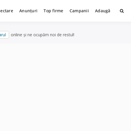
lectare
Anunțuri
Top firme
Campanii
Adaugă
rul
online și ne ocupăm noi de restul!