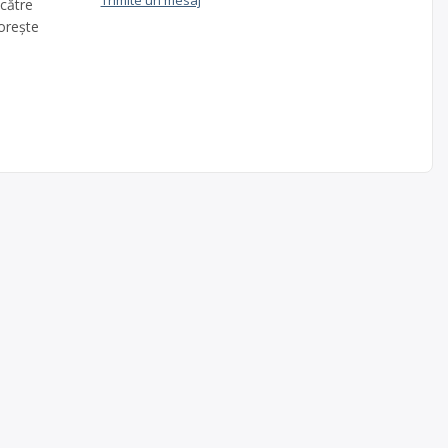
Trimite un mesaj
 către
orește