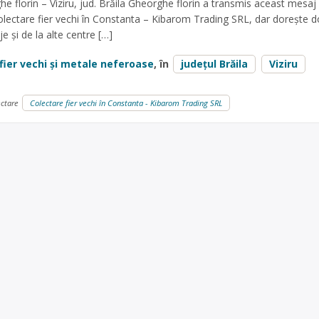
he florin – Viziru, jud. Brăila Gheorghe florin a transmis aceast mesaj
olectare fier vechi în Constanta – Kibarom Trading SRL, dar dorește d
 și de la alte centre […]
fier vechi și metale neferoase
, în
județul Brăila
Viziru
ectare
Colectare fier vechi în Constanta - Kibarom Trading SRL