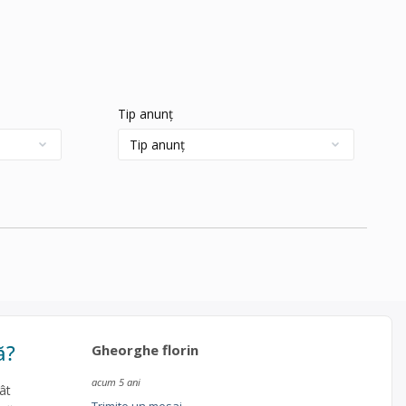
Tip anunț
ă?
Gheorghe florin
acum 5 ani
ât