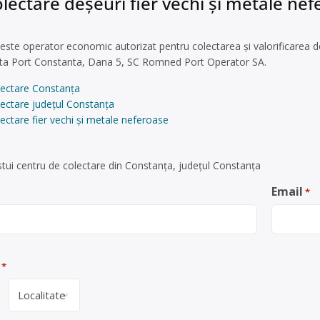
lectare deșeuri fier vechi și metale nef
ste operator economic autorizat pentru colectarea și valorificarea deș
inta Port Constanta, Dana 5, SC Romned Port Operator SA.
lectare Constanța
lectare județul Constanța
ectare fier vechi și metale neferoase
tui centru de colectare din Constanța, județul Constanța
Email
*
*