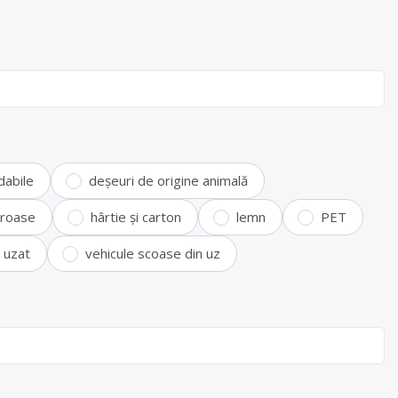
dabile
deșeuri de origine animală
feroase
hârtie și carton
lemn
PET
i uzat
vehicule scoase din uz