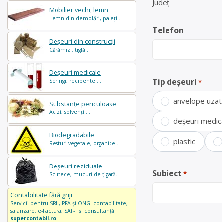
Județ
Mobilier vechi, lemn
Lemn din demolări, paleți...
Telefon
Deșeuri din construcții
Cărămizi, tiglă...
Deșeuri medicale
Tip deșeuri
Seringi, recipente ...
*
anvelope uza
Substanțe periculoase
Acizi, solvenți ...
deșeuri medic
Biodegradabile
plastic
Resturi vegetale, organice..
Deșeuri reziduale
Subiect
*
Scutece, mucuri de țigară..
Contabilitate fără griji
Servicii pentru SRL, PFA și ONG: contabilitate,
salarizare, e-Factura, SAF-T și consultanță.
supercontabil.ro