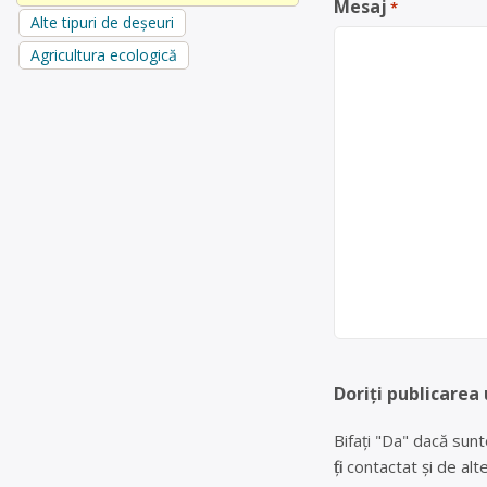
Mesaj
*
Alte tipuri de deșeuri
Agricultura ecologică
Doriți publicarea 
Bifați "Da" dacă sunt
fiți contactat și de a