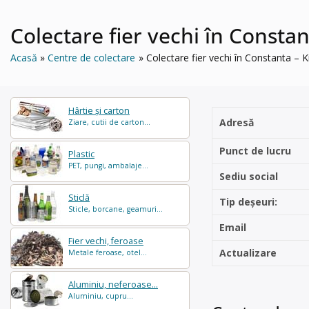
Colectare fier vechi în Consta
Acasă
Centre de colectare
Colectare fier vechi în Constanta –
Hârtie și carton
Adresă
Ziare, cutii de carton...
Punct de lucru
Plastic
PET, pungi, ambalaje...
Sediu social
Sticlă
Tip deșeuri:
Sticle, borcane, geamuri...
Email
Fier vechi, feroase
Actualizare
Metale feroase, otel...
Aluminiu, neferoase...
Aluminiu, cupru...