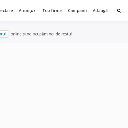
lectare
Anunțuri
Top firme
Campanii
Adaugă
rul
online și ne ocupăm noi de restul!