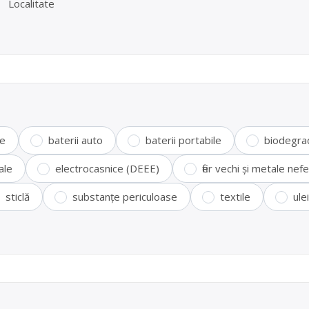
Localitate
te
baterii auto
baterii portabile
biodegra
ale
electrocasnice (DEEE)
fier vechi și metale ne
sticlă
substanțe periculoase
textile
ule