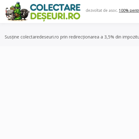
Skip
to
dezvoltat de asoc.
100% pent
content
Susține colectaredeseuri.ro prin redirecționarea a 3,5% din impozit