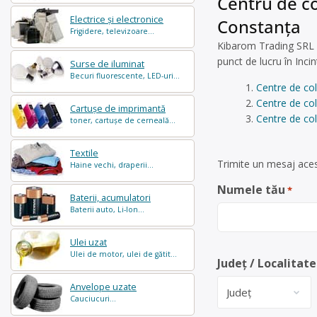
Centru de co
Electrice și electronice
Constanța
Frigidere, televizoare...
Kibarom Trading SRL e
punct de lucru în Inc
Surse de iluminat
Becuri fluorescente, LED-uri...
Centre de co
Centre de co
Cartușe de imprimantă
Centre de col
toner, cartușe de cerneală...
Textile
Trimite un mesaj aces
Haine vechi, draperii...
Numele tău
*
Baterii, acumulatori
Baterii auto, Li-Ion...
Ulei uzat
Ulei de motor, ulei de gătit...
Județ / Localitate
Anvelope uzate
Cauciucuri...