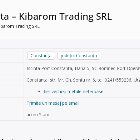
nta – Kibarom Trading SRL
 Kibarom Trading SRL
Constanța
județul Constanța
Incinta Port Constanta, Dana 5, SC Romned Port Opera
Constanta, str. Mr. Gh. Sontu nr. 6, tel: 0241/553236, U
fier vechi și metale neferoase
Trimite un mesaj pe email
acum 5 ani