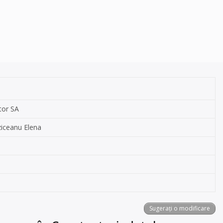
tor SA
rziceanu Elena
Sugerați o modificare